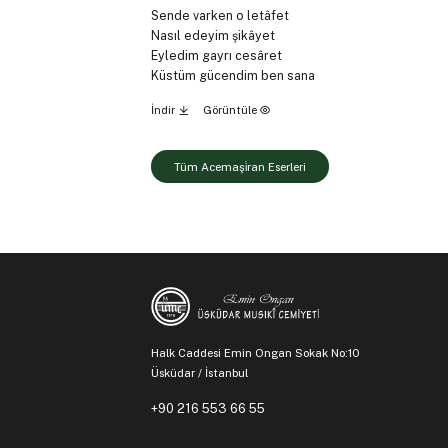
Sende varken o letâfet
Nasıl edeyim şikâyet
Eyledim gayrı cesâret
Küstüm gücendim ben sana
İndir
Görüntüle
Tüm Acemaşi̇ran Eserleri
Halk Caddesi Emin Ongan Sokak No:10
Üsküdar / İstanbul
+90 216 553 66 55