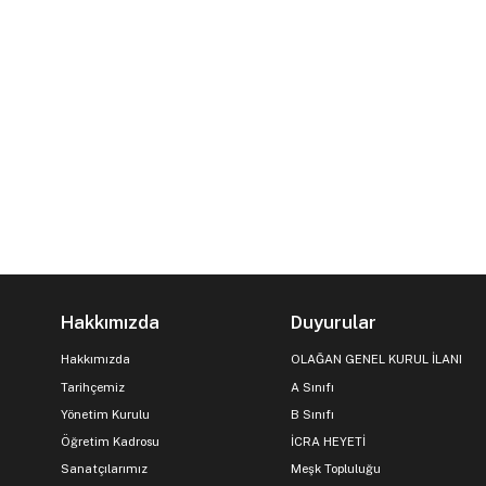
Hakkımızda
Duyurular
Hakkımızda
OLAĞAN GENEL KURUL İLANI
Tarihçemiz
A Sınıfı
Yönetim Kurulu
B Sınıfı
Öğretim Kadrosu
İCRA HEYETİ
Sanatçılarımız
Meşk Topluluğu