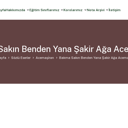
ayfa
Hakkımızda
Eğitim Sınıflarımız
Korolarımız
Nota Arşivi
İletişim
akın Benden Yana Şakir Ağa Ac
ayfa
Sözlü Eserler
Acemaşi̇ran
Bakma Sakın Benden Yana Şakir Ağa Acema