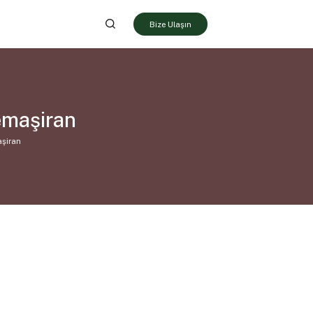
Bize Ulaşın
emaşiran
şiran