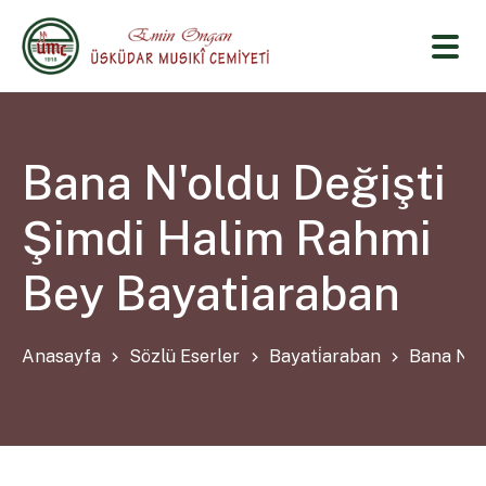
Bana N'oldu Değişti
Şimdi Halim Rahmi
Bey Bayatiaraban
Anasayfa
Sözlü Eserler
Bayati̇araban
Bana N’o