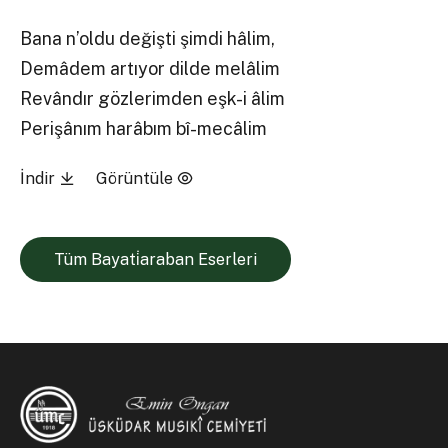
Bana n’oldu değişti şimdi hâlim,
Demâdem artıyor dilde melâlim
Revândır gözlerimden eşk-i âlim
Perişânım harâbım bî-mecâlim
İndir
Görüntüle
Tüm Bayati̇araban Eserleri