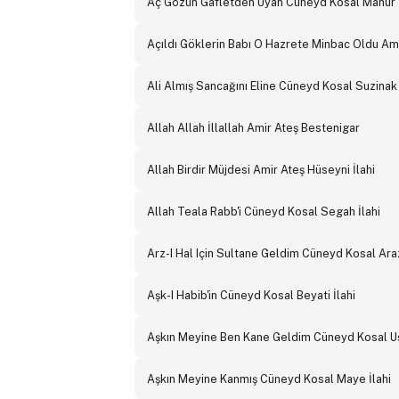
Aç Gözün Gafletden Uyan Cüneyd Kosal Mahur İ
Açıldı Göklerin Babı O Hazrete Minbac Oldu Amir
Ali Almış Sancağını Eline Cüneyd Kosal Suzinak 
Allah Allah İllallah Amir Ateş Bestenigar
Allah Birdir Müjdesi Amir Ateş Hüseyni İlahi
Allah Teala Rabb'i Cüneyd Kosal Segah İlahi
Arz-I Hal Için Sultane Geldim Cüneyd Kosal Araz
Aşk-I Habib'in Cüneyd Kosal Beyati İlahi
Aşkın Meyine Ben Kane Geldim Cüneyd Kosal Uş
Aşkın Meyine Kanmış Cüneyd Kosal Maye İlahi