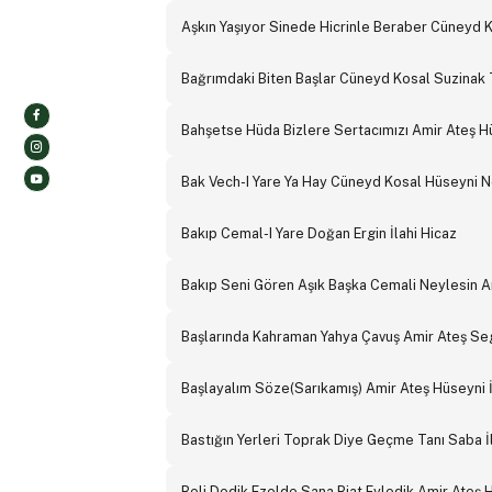
Aşkın Yaşıyor Sinede Hicrinle Beraber Cüneyd
Bağrımdaki Biten Başlar Cüneyd Kosal Suzinak 
Bahşetse Hüda Bizlere Sertacımızı Amir Ateş H
Bak Vech-I Yare Ya Hay Cüneyd Kosal Hüseyni 
Bakıp Cemal-I Yare Doğan Ergin İlahi Hicaz
Bakıp Seni Gören Aşık Başka Cemali Neylesin Am
Başlarında Kahraman Yahya Çavuş Amir Ateş Seg
Başlayalım Söze(Sarıkamış) Amir Ateş Hüseyni İ
Bastığın Yerleri Toprak Diye Geçme Tanı Saba İ
Beli Dedik Ezelde Sana Biat Eyledik Amir Ateş H