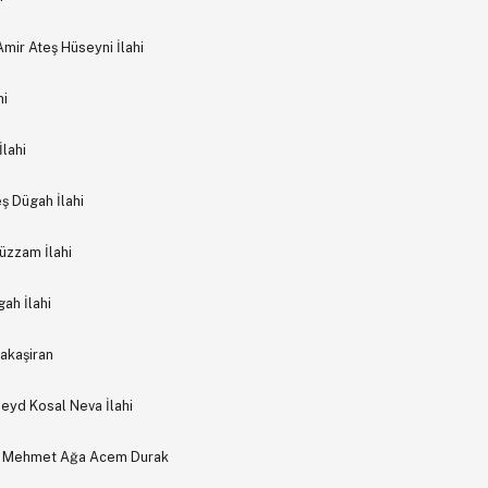
Amir Ateş Hüseyni İlahi
hi
lahi
ş Dügah İlahi
üzzam İlahi
ah İlahi
akaşiran
eyd Kosal Neva İlahi
ur Mehmet Ağa Acem Durak