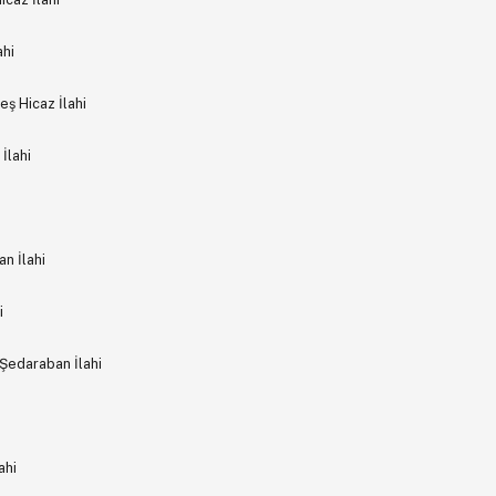
ahi
eş Hicaz İlahi
İlahi
n İlahi
i
Şedaraban İlahi
ahi