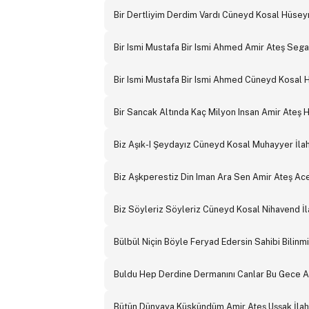
Bir Dertliyim Derdim Vardı Cüneyd Kosal Hüseyni
Bir Ismi Mustafa Bir Ismi Ahmed Amir Ateş Segah
Bir Ismi Mustafa Bir Ismi Ahmed Cüneyd Kosal Hu
Bir Sancak Altında Kaç Milyon Insan Amir Ateş 
Biz Aşık-I Şeydayız Cüneyd Kosal Muhayyer İlah
Biz Aşkperestiz Din Iman Ara Sen Amir Ateş Ace
Biz Söyleriz Söyleriz Cüneyd Kosal Nihavend İl
Bülbül Niçin Böyle Feryad Edersin Sahibi Bilinmi
Buldu Hep Derdine Dermanını Canlar Bu Gece Am
Bütün Dünyaya Küskündüm Amir Ateş Uşşak İlah