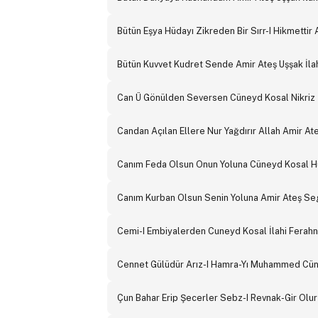
Bütün Eşya Hüdayı Zikreden Bir Sırr-I Hikmettir 
Bütün Kuvvet Kudret Sende Amir Ateş Uşşak İla
Can Ü Gönülden Seversen Cüneyd Kosal Nikriz İ
Candan Açılan Ellere Nur Yağdırır Allah Amir Ate
Canım Feda Olsun Onun Yoluna Cüneyd Kosal H
Canım Kurban Olsun Senin Yoluna Amir Ateş Seg
Cemi-I Embiyalerden Cuneyd Kosal İlahi Ferahn
Cennet Gülüdür Arız-I Hamra-Yı Muhammed Cün
Çun Bahar Erip Şecerler Sebz-I Revnak-Gir Ol