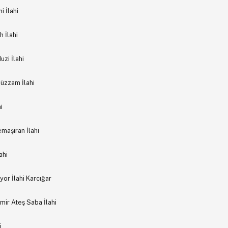
 İlahi
 İlahi
zi İlahi
Hüzzam İlahi
i
maşiran İlahi
ahi
yor İlahi Karcığar
ir Ateş Saba İlahi
i