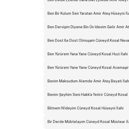
Ben Bir Kulum Sen Yaratan Amir Ateş Hüseyni İl
Ben Dervişim Diyene Bin Ün Idesim Gelir Amir At
Ben Dost Ile Dost Olmuşam Cüneyd Kosal Neva 
Ben Yürürem Yana Yane Cüneyd Kosal Huzi İlahi
Ben Yürürem Yane Yane Cüneyd Kosal Acemaşira
Benim Maksudum Alemde Amir Ateş Beyati İlah
Benim Şeyhim Seni Hakk'a Yetirir Cüneyd Kosal 
Bilmem N'ideyim Cüneyd Kosal Hüseyni İlahi
Bir Derde Mübtelayım Cüneyd Kosal Müstear İl