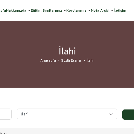
ayfa
Hakkımızda
Eğitim Sınıflarımız
Korolarımız
Nota Arşivi
İletişim
İlahi̇
Anasayfa
Sözlü Eserler
İlahi̇