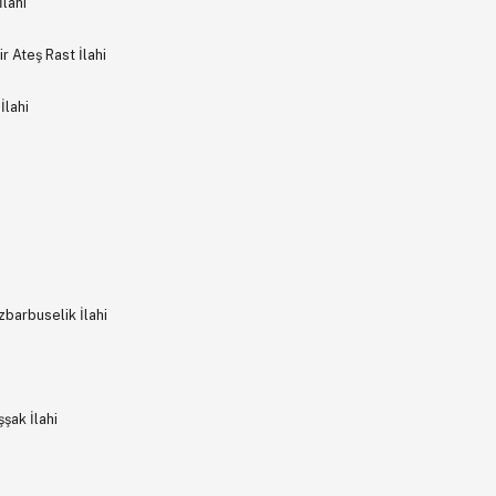
lahi
 Ateş Rast İlahi
İlahi
barbuselik İlahi
şak İlahi