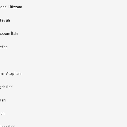
 Kosal Hüzzam
Tevşih
üzzam İlahi
Nefes
ir Ateş İlahi
ah İlahi
lahi
lahi
icaz İlahi