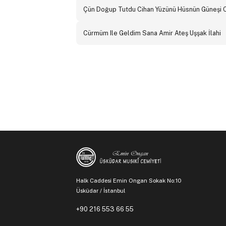
Çün Doğup Tutdu Cihan Yüzünü Hüsnün Güneşi 
Cürmüm Ile Geldim Sana Amir Ateş Uşşak İlahi
Halk Caddesi Emin Ongan Sokak No:10
Üsküdar / İstanbul
+90 216 553 66 55