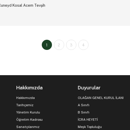
Cuneyd Kosal Acem Tevşih
1
2
3
4
Hakkımızda
Duyurular
Hakkımızda
OLAĞAN GENEL KURUL İLANI
Tarihçemiz
A Sınıfı
Yönetim Kurulu
B Sınıfı
Öğretim Kadrosu
İCRA HEYETİ
Sanatçılarımız
Meşk Topluluğu