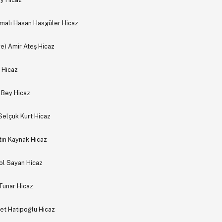
malı Hasan Hasgüler Hicaz
e) Amir Ateş Hicaz
 Hicaz
 Bey Hicaz
elçuk Kurt Hicaz
tin Kaynak Hicaz
ol Sayan Hicaz
Tunar Hicaz
et Hatipoğlu Hicaz