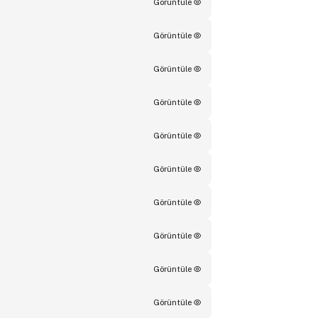
Görüntüle
Görüntüle
Görüntüle
Görüntüle
Görüntüle
Görüntüle
Görüntüle
Görüntüle
Görüntüle
Görüntüle