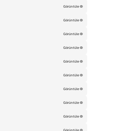
Görüntüle
Görüntüle
Görüntüle
Görüntüle
Görüntüle
Görüntüle
Görüntüle
Görüntüle
Görüntüle
Görüntüle