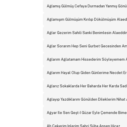
Ağlamış Gülmüş Cefaya Durmadan Yanmış Gönül
Ağlamışım Gülmüşüm Kırılıp Dökülmüşüm Alaed
Ağlar Gezerim Sahili Sanki Benimlesin Alaeddi
Ağlar Sorarım Hep Seni Gurbet Gecesinden Ami
Ağlarım Ağlatamam Hissederim Söyleyemem Al
Ağlarım Hayal Olup Giden Günlerime Necdet Er
Ağlarız Sokaklarda Her Baharda Her Karda Sad
Ağlayıp Yazdıklarım Gönülden Dileklerim Nihat 
Ağyar Ile Sen Geşt-I Güzar Eyle Çemende Bime
Ah Çekerim Inlerim Sabri Süha Ansen Hicaz