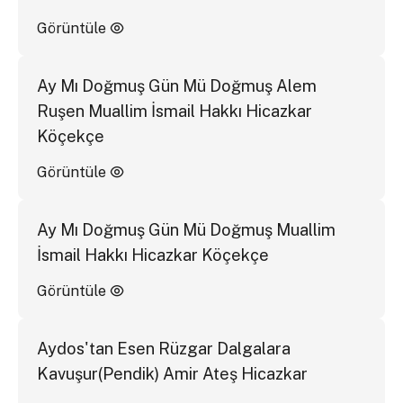
Görüntüle
Ay Mı Doğmuş Gün Mü Doğmuş Alem
Ruşen Muallim İsmail Hakkı Hicazkar
Köçekçe
Görüntüle
Ay Mı Doğmuş Gün Mü Doğmuş Muallim
İsmail Hakkı Hicazkar Köçekçe
Görüntüle
Aydos'tan Esen Rüzgar Dalgalara
Kavuşur(Pendik) Amir Ateş Hicazkar