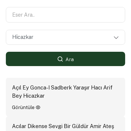
Ara
Açıl Ey Gonca-I Sadberk Yaraşır Hacı Arif
Bey Hicazkar
Görüntüle
Acılar Dikense Sevgi Bir Güldür Amir Ateş