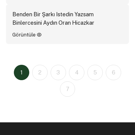
Benden Bir Şarkı Istedin Yazsam
Binlercesini Aydın Oran Hicazkar
Görüntüle
1
2
3
4
5
6
7