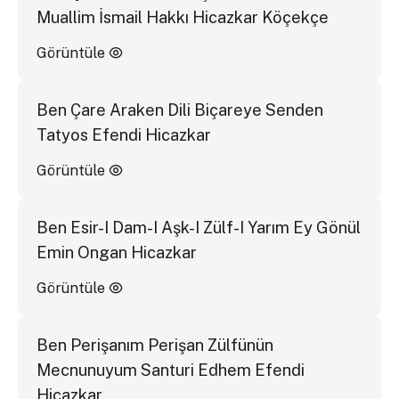
Muallim İsmail Hakkı Hicazkar Köçekçe
Görüntüle
Ben Çare Araken Dili Biçareye Senden
Tatyos Efendi Hicazkar
Görüntüle
Ben Esir-I Dam-I Aşk-I Zülf-I Yarım Ey Gönül
Emin Ongan Hicazkar
Görüntüle
Ben Perişanım Perişan Zülfünün
Mecnunuyum Santuri Edhem Efendi
Hicazkar