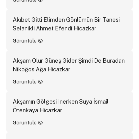
Akıbet Gitti Elimden Gönlümün Bir Tanesi
Selanikli Ahmet Efendi Hicazkar
Görüntüle
Akşam Olur Güneş Gider Şimdi De Buradan
Nikoğos Ağa Hicazkar
Görüntüle
Akşamın Gölgesi Inerken Suya İsmail
Ötenkaya Hicazkar
Görüntüle