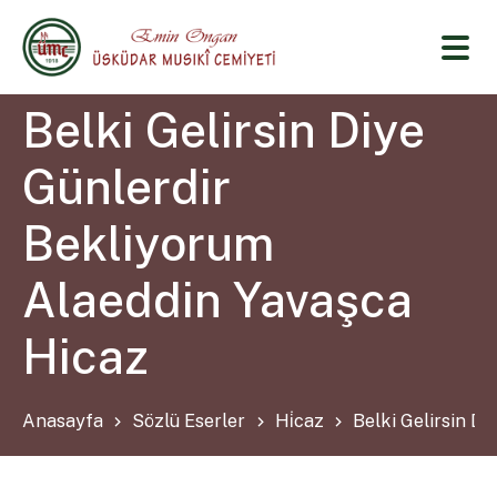
Belki Gelirsin Diye
Günlerdir
Bekliyorum
Alaeddin Yavaşca
Hicaz
Anasayfa
Sözlü Eserler
Hi̇caz
Belki Gelirsin D