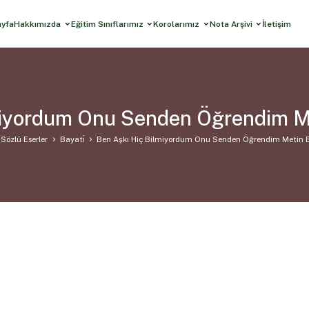
ayfa
Hakkımızda
Eğitim Sınıflarımız
Korolarımız
Nota Arşivi
İletişim
miyordum Onu Senden Öğrendim Me
Sözlü Eserler
Bayati̇
Ben Aşkı Hiç Bilmiyordum Onu Senden Öğrendim Metin E