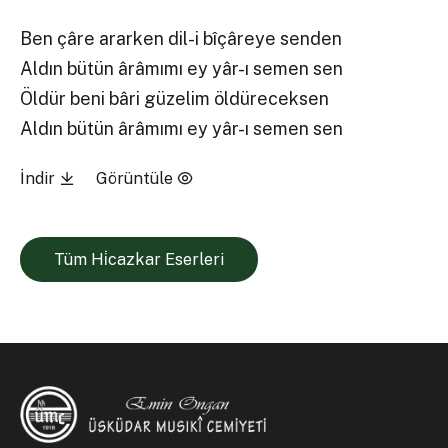
Ben çâre ararken dil-i bîçâreye senden
Aldın bütün ârâmımı ey yâr-ı semen sen
Öldür beni bâri güzelim öldüreceksen
Aldın bütün ârâmımı ey yâr-ı semen sen
İndir
Görüntüle
Tüm Hi̇cazkar Eserleri