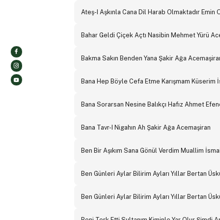
Ateş-I Aşkınla Cana Dil Harab Olmaktadır Emin
Bahar Geldi Çiçek Açtı Nasibin Mehmet Yürü A
Bakma Sakın Benden Yana Şakir Ağa Acemaşira
Bana Hep Böyle Cefa Etme Karışmam Küserim İ
Bana Sorarsan Nesine Balıkçı Hafız Ahmet Efen
Bana Tavr-I Nigahın Ah Şakir Ağa Acemaşiran
Ben Bir Aşıkım Sana Gönül Verdim Muallim İsma
Ben Günleri Aylar Bilirim Ayları Yıllar Bertan Ü
Ben Günleri Aylar Bilirim Ayları Yıllar Bertan Ü
Beni Terk Etti Sultanım Kiminle Yar Olur Şimdi 