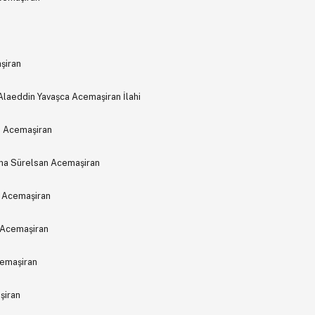
şiran
Alaeddin Yavaşca Acemaşiran İlahi
ni Acemaşiran
aha Sürelsan Acemaşiran
a Acemaşiran
 Acemaşiran
emaşiran
şiran