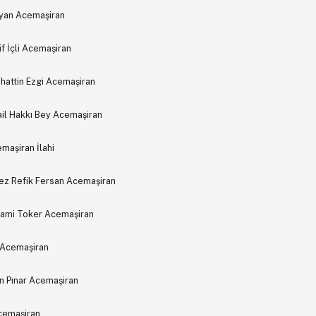
ayan Acemaşiran
f İçli Acemaşiran
hattin Ezgi Acemaşiran
mail Hakkı Bey Acemaşiran
maşiran İlahi
ez Refik Fersan Acemaşiran
Sami Toker Acemaşiran
 Acemaşiran
in Pınar Acemaşiran
Acemaşiran