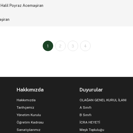
i Halil Poyraz Acemaşiran
aşiran
1
2
3
4
Hakkımızda
Duyurular
Hakkımızda
OLAĞAN GENEL KURUL İLANI
Tarihçemiz
A Sınıfı
Yönetim Kurulu
B Sınıfı
Öğretim Kadrosu
İCRA HEYETİ
Sanatçılarımız
Meşk Topluluğu