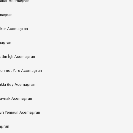
Çakar Acemaşiran
emaşiran
oker Acemaşiran
aşiran
ttin İçli Acemaşiran
 Mehmet Yürü Acemaşiran
Hakkı Bey Acemaşiran
 Kaynak Acemaşiran
ri Yenigün Acemaşiran
şiran