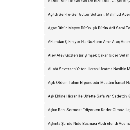
A Dost Sen De Gel Gel De Bize Dost Ol Şeref 
Açıldı Ser-Te-Ser Güller Sultan Ii. Mahmud Ac
Ağaç Bütün Meyve Bütün Işık Bütün Arif Sami T
Aklımdan Çıkmıyor Ela Gözlerin Amir Ateş Acem
Alev Alev Gözleri Bir Şimşek Çakar Gider Selaha
Allah'ı Seversen Yeter Hicranı Uzatma Nasibin
Aşık Oldum Ta'liim Efgendedir Muallim İsmail 
Aşk Ehline Hicran Ile Ülfette Safa Var Sadettin
Aşkın Beni Sermest Ediyorken Keder Olmaz Hay
Aşkınla Şuride Nide Basmacı Abdi Efendi Acema