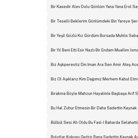
Bir Kasedir Alev Dolu Gönlüm Yana Yana Erol S
Bir Teselli Beklerim Gönlümdeki Bin Yareye Şeri
Bir Yeşil Gözlü Kız Gördüm Bursada Muhlis Saba
Bir Yıl Beni Etti Esir Nazlı Bir Endam Muallim İs
Biz Aşkperestiz Din Iman Ara Sen Amir Ateş Ace
Biz Ol Aşıklarız Kim Dağımız Merhem Kabul Etm
Bırakma Böyle Mahzun Hayalinle Başbaşa Arif 
Bu Hal Zuhur Etmesin Bir Daha Sadettin Kaynak
Bülbül Sesi Ah Oldu Bu Fasl-I Baharda Selahatt
Bulutlar Kokunu Getirir Bana Sadettin Kaynak 