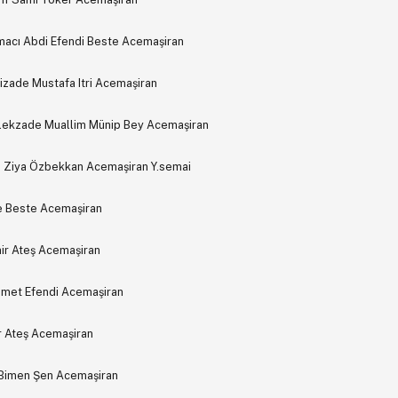
macı Abdi Efendi Beste Acemaşiran
rizade Mustafa Itri Acemaşiran
elekzade Muallim Münip Bey Acemaşiran
i Ziya Özbekkan Acemaşiran Y.semai
 Beste Acemaşiran
mir Ateş Acemaşiran
hmet Efendi Acemaşiran
r Ateş Acemaşiran
m Bimen Şen Acemaşiran