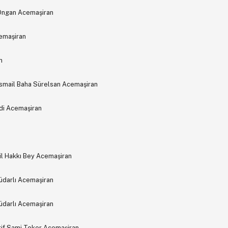
 Ongan Acemaşiran
cemaşiran
n
smail Baha Sürelsan Acemaşiran
di Acemaşiran
il Hakkı Bey Acemaşiran
sküdarlı Acemaşiran
sküdarlı Acemaşiran
Arif Sami Toker Acemaşiran