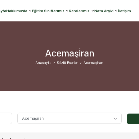
ayfa
Hakkımızda
Eğitim Sınıflarımız
Korolarımız
Nota Arşivi
İletişim
Acemaşi̇ran
Anasayfa
Sözlü Eserler
Acemaşi̇ran