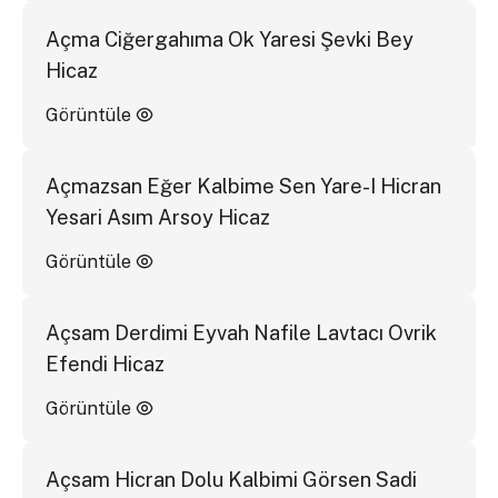
Açma Ciğergahıma Ok Yaresi Şevki Bey
Hicaz
Görüntüle
Açmazsan Eğer Kalbime Sen Yare-I Hicran
Yesari Asım Arsoy Hicaz
Görüntüle
Açsam Derdimi Eyvah Nafile Lavtacı Ovrik
Efendi Hicaz
Görüntüle
Açsam Hicran Dolu Kalbimi Görsen Sadi