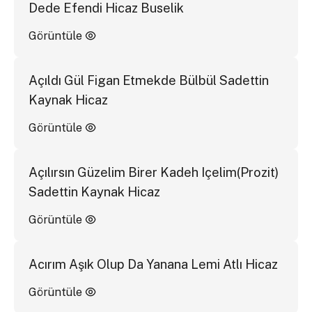
Dede Efendi Hicaz Buselik
Görüntüle
Açıldı Gül Figan Etmekde Bülbül Sadettin
Kaynak Hicaz
Görüntüle
Açılırsın Güzelim Birer Kadeh Içelim(Prozit)
Sadettin Kaynak Hicaz
Görüntüle
Acırım Aşık Olup Da Yanana Lemi Atlı Hicaz
Görüntüle