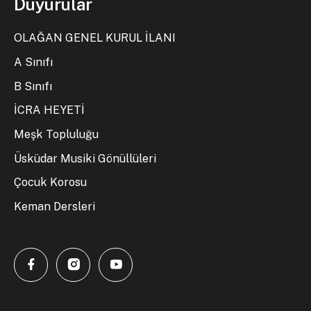
Duyurular
OLAĞAN GENEL KURUL İLANI
A Sınıfı
B Sınıfı
İCRA HEYETİ
Meşk Topluluğu
Üsküdar Musiki Gönüllüleri
Çocuk Korosu
Keman Dersleri