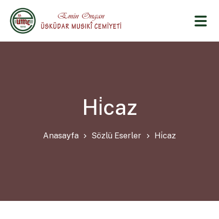
Hi̇caz
Anasayfa
Sözlü Eserler
Hi̇caz