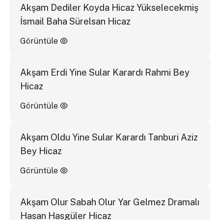
Akşam Dediler Koyda Hicaz Yükselecekmiş
İsmail Baha Sürelsan Hicaz
Görüntüle
Akşam Erdi Yine Sular Karardı Rahmi Bey
Hicaz
Görüntüle
Akşam Oldu Yine Sular Karardı Tanburi Aziz
Bey Hicaz
Görüntüle
Akşam Olur Sabah Olur Yar Gelmez Dramalı
Hasan Hasgüler Hicaz