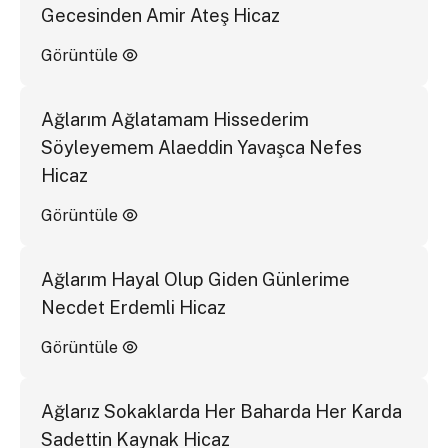
Gecesinden Amir Ateş Hicaz
Görüntüle
Ağlarım Ağlatamam Hissederim
Söyleyemem Alaeddin Yavaşca Nefes
Hicaz
Görüntüle
Ağlarım Hayal Olup Giden Günlerime
Necdet Erdemli Hicaz
Görüntüle
Ağlarız Sokaklarda Her Baharda Her Karda
Sadettin Kaynak Hicaz