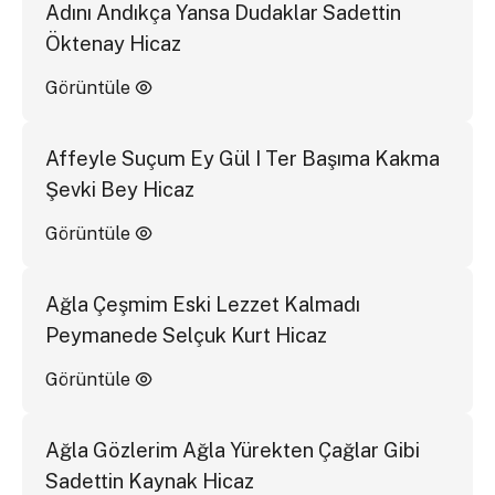
Adını Andıkça Yansa Dudaklar Sadettin
Öktenay Hicaz
Görüntüle
Affeyle Suçum Ey Gül I Ter Başıma Kakma
Şevki Bey Hicaz
Görüntüle
Ağla Çeşmim Eski Lezzet Kalmadı
Peymanede Selçuk Kurt Hicaz
Görüntüle
Ağla Gözlerim Ağla Yürekten Çağlar Gibi
Sadettin Kaynak Hicaz