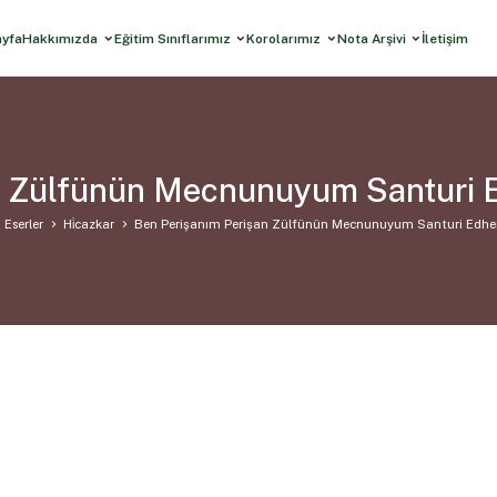
ayfa
Hakkımızda
Eğitim Sınıflarımız
Korolarımız
Nota Arşivi
İletişim
n Zülfünün Mecnunuyum Santuri 
 Eserler
Hi̇cazkar
Ben Perişanım Perişan Zülfünün Mecnunuyum Santuri Edhe