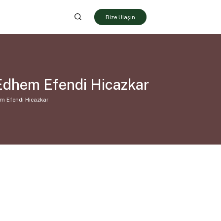
Bize Ulaşın
Edhem Efendi Hicazkar
m Efendi Hicazkar