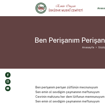
Anas
Ben Perişanım Perişa
Anasayfa
Sözlü
Ben perîşanım perîşan zülfünün mecnunuyum
Sen emin ol sevdiğim çeşmanının meftunuyum
Cevrinin mahzunu her dem lûtfunun memnunuyum
Sen emin ol sevdiğim çeşmanının meftunuyum