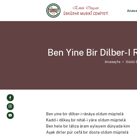
Anas
Ben Yine Bir Dilber-
Anasayfa
Sözlü E
Ben yine bir dilber-i rânâya oldum müptelâ
Kadd-i dilkeş bir nihâl-i yâre oldum müptelâ
Ben hele bir lâhza âram eyleyem dünyada kim
Aşak dirler pür cefâ bir dosta oldum müptelâ