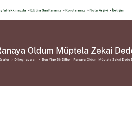
ayfa
Hakkımızda
Eğitim Sınıflarımız
Korolarımız
Nota Arşivi
İletişim
I Ranaya Oldum Müptela Zekai Ded
serler
Di̇lkeşhaveran
Ben Yine Bir Dilber-I Ranaya Oldum Müptela Zekai Dede 