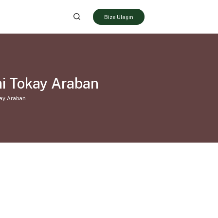
Bize Ulaşın
mi Tokay Araban
kay Araban