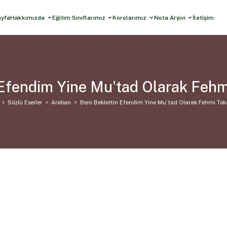
ayfa
Hakkımızda
Eğitim Sınıflarımız
Korolarımız
Nota Arşivi
İletişim
 Efendim Yine Mu'tad Olarak Feh
Sözlü Eserler
Araban
Beni Beklettin Efendim Yine Mu’tad Olarak Fehmi To