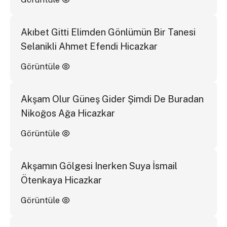
Akıbet Gitti Elimden Gönlümün Bir Tanesi
Selanikli Ahmet Efendi Hicazkar
Görüntüle
Akşam Olur Güneş Gider Şimdi De Buradan
Nikoğos Ağa Hicazkar
Görüntüle
Akşamın Gölgesi Inerken Suya İsmail
Ötenkaya Hicazkar
Görüntüle