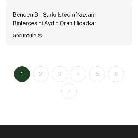
Benden Bir Şarkı Istedin Yazsam
Binlercesini Aydın Oran Hicazkar
Görüntüle
1
2
3
4
5
6
7