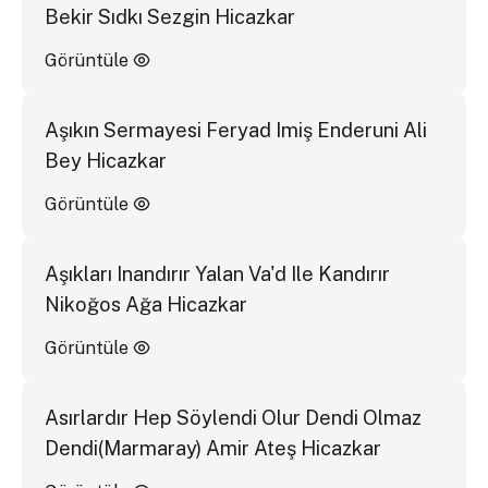
Bekir Sıdkı Sezgin Hicazkar
Görüntüle
Aşıkın Sermayesi Feryad Imiş Enderuni Ali
Bey Hicazkar
Görüntüle
Aşıkları Inandırır Yalan Va'd Ile Kandırır
Nikoğos Ağa Hicazkar
Görüntüle
Asırlardır Hep Söylendi Olur Dendi Olmaz
Dendi(Marmaray) Amir Ateş Hicazkar