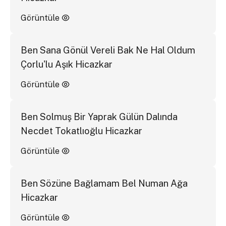
Görüntüle
Ben Sana Gönül Vereli Bak Ne Hal Oldum
Çorlu'lu Aşık Hicazkar
Görüntüle
Ben Solmuş Bir Yaprak Gülün Dalında
Necdet Tokatlıoğlu Hicazkar
Görüntüle
Ben Sözüne Bağlamam Bel Numan Ağa
Hicazkar
Görüntüle