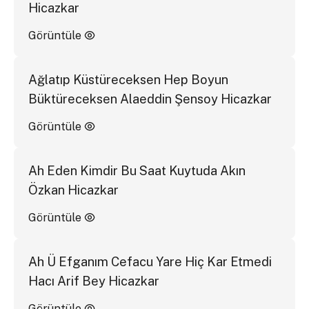
Hicazkar
Görüntüle
Ağlatıp Küstüreceksen Hep Boyun
Büktüreceksen Alaeddin Şensoy Hicazkar
Görüntüle
Ah Eden Kimdir Bu Saat Kuytuda Akın
Özkan Hicazkar
Görüntüle
Ah Ü Efganım Cefacu Yare Hiç Kar Etmedi
Hacı Arif Bey Hicazkar
Görüntüle