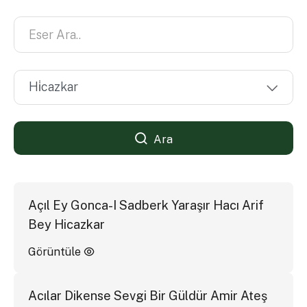
Ara
Açıl Ey Gonca-I Sadberk Yaraşır Hacı Arif
Bey Hicazkar
Görüntüle
Acılar Dikense Sevgi Bir Güldür Amir Ateş