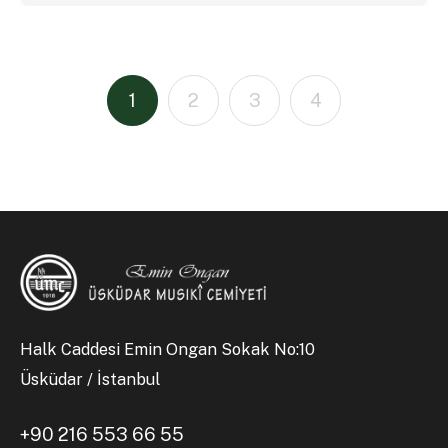
1
2
3
4
Halk Caddesi Emin Ongan Sokak No:10
Üsküdar / İstanbul
+90 216 553 66 55