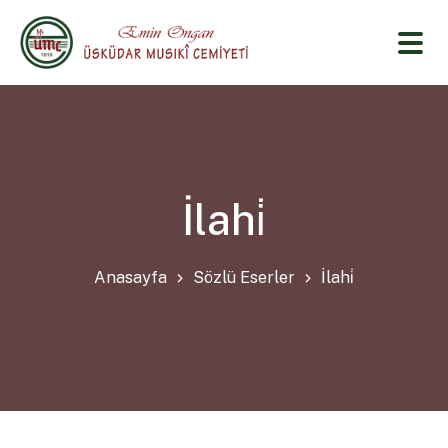
İlahi̇
Anasayfa
Sözlü Eserler
İlahi̇