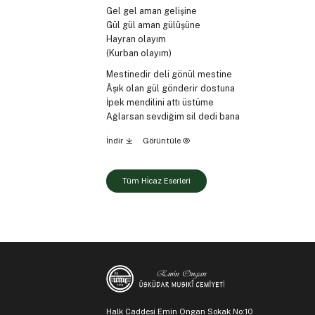
Gel gel aman gelişine
Gül gül aman gülüşüne
Hayran olayım
(Kurban olayım)
Mestinedir deli gönül mestine
Âşık olan gül gönderir dostuna
İpek mendilini attı üstüme
Ağlarsan sevdiğim sil dedi bana
İndir
Görüntüle
Tüm Hi̇caz Eserleri
Halk Caddesi Emin Ongan Sokak No:10