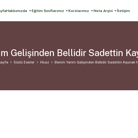
ayfa
Hakkımızda
Eğitim Sınıflarımız
Korolarımız
Nota Arşivi
İletişim
m Gelişinden Bellidir Sadettin K
sayfa
Sözlü Eserler
Hi̇caz
Benim Yarim Gelişinden Bellidir Sadettin Kaynak 