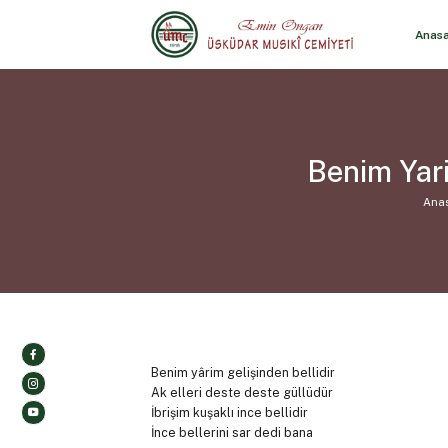
Anas
Benim Yari
Ana
Benim yârim gelişinden bellidir
Ak elleri deste deste güllüdür
İbrişim kuşaklı ince bellidir
İnce bellerini sar dedi bana