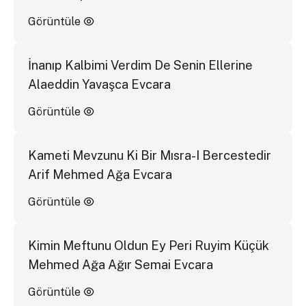
Görüntüle
İnanıp Kalbimi Verdim De Senin Ellerine
Alaeddin Yavaşca Evcara
Görüntüle
Kameti Mevzunu Ki Bir Mısra-I Bercestedir
Arif Mehmed Ağa Evcara
Görüntüle
Kimin Meftunu Oldun Ey Peri Ruyim Küçük
Mehmed Ağa Ağır Semai Evcara
Görüntüle