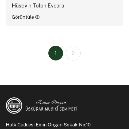
Hüseyin Tolon Evcara
Görüntüle
1
2
Halk Caddesi Emin Ongan Sokak No:10