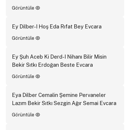
Görüntüle
Ey Dilber-I Hoş Eda Rıfat Bey Evcara
Görüntüle
Ey Şuh Aceb Ki Derd-I Nihanı Bilir Misin
Bekir Sıtkı Erdoğan Beste Evcara
Görüntüle
Eya Dilber Cemalin Şemine Pervaneler
Lazım Bekir Sıtkı Sezgin Ağır Semai Evcara
Görüntüle