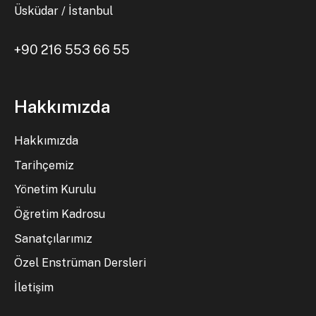
Üsküdar / İstanbul
+90 216 553 66 55
Hakkımızda
Hakkımızda
Tarihçemiz
Yönetim Kurulu
Öğretim Kadrosu
Sanatçılarımız
Özel Enstrüman Dersleri
İletişim