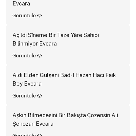
Evcara
Görüntüle
Açıldı Sîneme Bir Taze Yâre Sahibi
Bilinmiyor Evcara
Görüntüle
Aldı Elden Gülşeni Bad-I Hazan Hacı Faik
Bey Evcara
Görüntüle
Aşkın Bilmecesini Bir Bakışta Çözensin Ali
Şenozan Evcara
Görüntüle