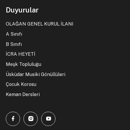
Duyurular
OLAĞAN GENEL KURUL İLANI
A Sınıfı
B Sınıfı
İCRA HEYETİ
Meşk Topluluğu
Üsküdar Musiki Gönüllüleri
Çocuk Korosu
Keman Dersleri