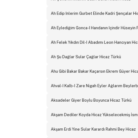
Ah Edip Inlerim Gurbet Elinde Kadri Şençalar Hi
Ah Eylediğim Gonca-I Handanın Içindir Hüseyin
Ah Felek Yıkdın Dil-I Abadımı Leon Hancıyan Hi
Ah Şu Dağlar Sular Çağlar Hicaz Türkü
Ahu Gibi Bakar Bakar Kaçarsın Ekrem Güyer Hic
Ahval-I Kalb-I Zare Nigah Eyler Ağlarım Beylerb
Aksadeler Giyer Boylu Boyunca Hicaz Türkü
Akşam Dediler Koyda Hicaz Yükselecekmiş İsma
Akşam Erdi Yine Sular Karardı Rahmi Bey Hicaz