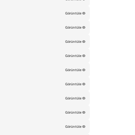
Görüntüle
Görüntüle
Görüntüle
Görüntüle
Görüntüle
Görüntüle
Görüntüle
Görüntüle
Görüntüle