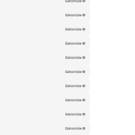
Görüntüle
Görüntüle
Görüntüle
Görüntüle
Görüntüle
Görüntüle
Görüntüle
Görüntüle
Görüntüle
Görüntüle