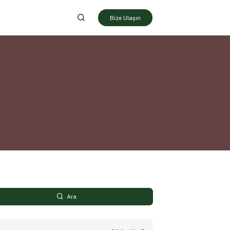
Bize Ulaşın
Ara