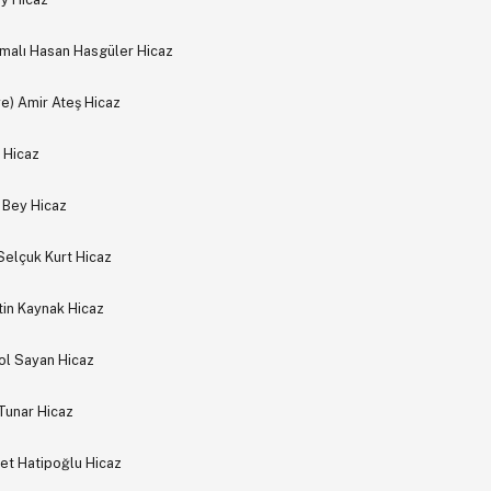
malı Hasan Hasgüler Hicaz
e) Amir Ateş Hicaz
 Hicaz
 Bey Hicaz
elçuk Kurt Hicaz
tin Kaynak Hicaz
ol Sayan Hicaz
Tunar Hicaz
et Hatipoğlu Hicaz