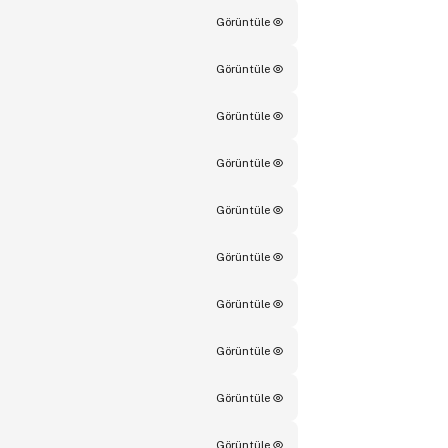
Görüntüle
Görüntüle
Görüntüle
Görüntüle
Görüntüle
Görüntüle
Görüntüle
Görüntüle
Görüntüle
Görüntüle