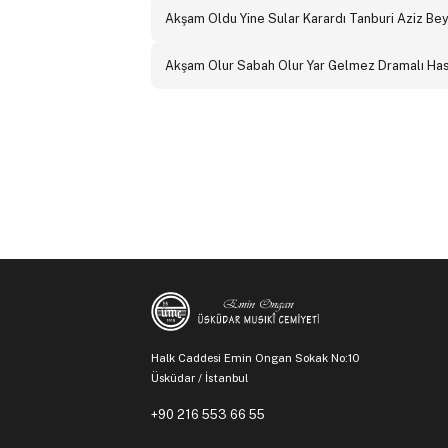
Akşam Oldu Yine Sular Karardı Tanburi Aziz Bey
Akşam Olur Sabah Olur Yar Gelmez Dramalı Has
Halk Caddesi Emin Ongan Sokak No:10
Üsküdar / İstanbul
+90 216 553 66 55