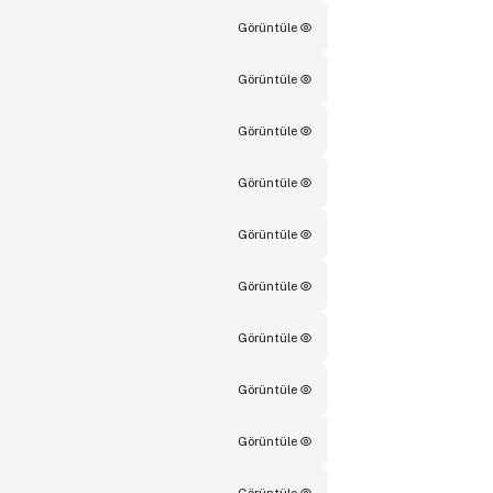
Görüntüle
Görüntüle
Görüntüle
Görüntüle
Görüntüle
Görüntüle
Görüntüle
Görüntüle
Görüntüle
Görüntüle