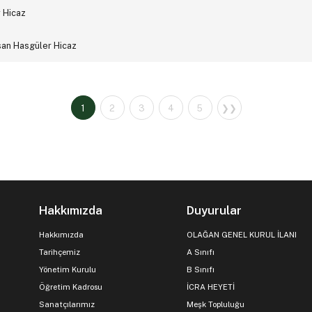
 Hicaz
an Hasgüler Hicaz
1
2
3
4
5
❯❯
Hakkımızda
Duyurular
Hakkımızda
OLAĞAN GENEL KURUL İLANI
Tarihçemiz
A Sınıfı
Yönetim Kurulu
B Sınıfı
Öğretim Kadrosu
İCRA HEYETİ
Sanatçılarımız
Meşk Topluluğu