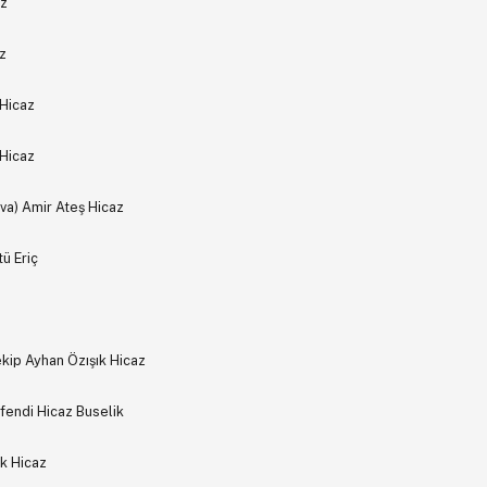
az
z
 Hicaz
 Hicaz
va) Amir Ateş Hicaz
ü Eriç
kip Ayhan Özışık Hicaz
fendi Hicaz Buselik
k Hicaz