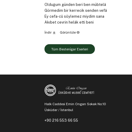
Olduğum günden beri ben mübtelâ
Görmedim bir kerrecik senden vefâ
Ey cefa-cû söylemez miydim sana
Akıbet cevrin helâk etti beni
İndir
Görüntüle
Tüm Besteni̇gar Eserleri
Halk Caddesi Emin Ongan Sokak No:10
Üsküdar / İstanbul
+90 216 553 66 55