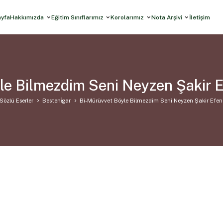
ayfa
Hakkımızda
Eğitim Sınıflarımız
Korolarımız
Nota Arşivi
İletişim
le Bilmezdim Seni Neyzen Şakir E
Sözlü Eserler
Besteni̇gar
Bi-Mürüvvet Böyle Bilmezdim Seni Neyzen Şakir Efen