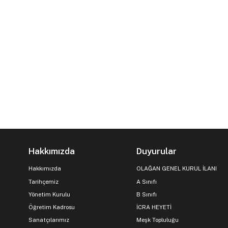
Hakkımızda
Duyurular
Hakkımızda
OLAĞAN GENEL KURUL İLANI
Tarihçemiz
A Sınıfı
Yönetim Kurulu
B Sınıfı
Öğretim Kadrosu
İCRA HEYETİ
Sanatçılarımız
Meşk Topluluğu