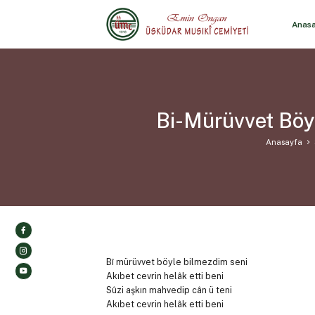
Anas
Bi-Mürüvvet Böy
Anasayfa
Bî mürüvvet böyle bilmezdim seni
Akıbet cevrin helâk etti beni
Sûzi aşkın mahvedip cân ü teni
Akıbet cevrin helâk etti beni