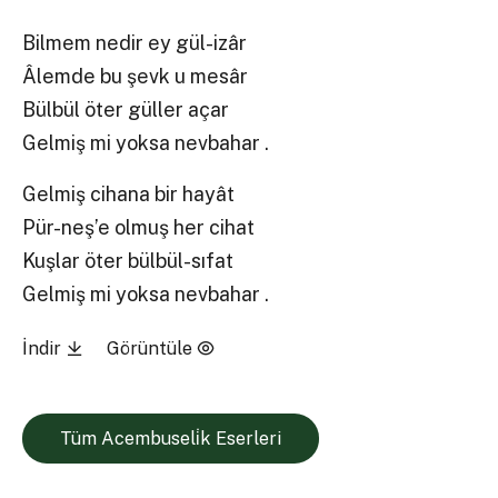
Bilmem nedir ey gül-izâr
Âlemde bu şevk u mesâr
Bülbül öter güller açar
Gelmiş mi yoksa nevbahar .
Gelmiş cihana bir hayât
Pür-neş’e olmuş her cihat
Kuşlar öter bülbül-sıfat
Gelmiş mi yoksa nevbahar .
İndir
Görüntüle
Tüm Acembuseli̇k Eserleri