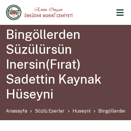
Bingöllerden
Süzülürsün
Inersin(Fırat)
Sadettin Kaynak
Hüseyni
Anasayfa
Sözlü Eserler
Huseyni̇
Bingöllerden S