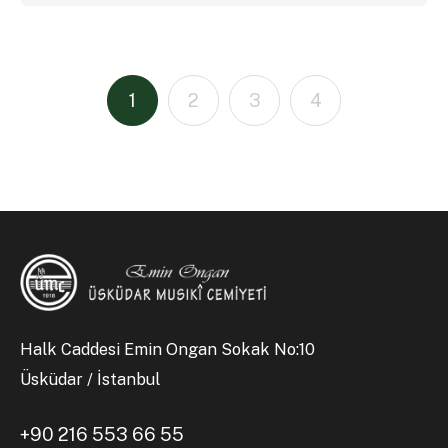
1
2
3
4
Halk Caddesi Emin Ongan Sokak No:10
Üsküdar / İstanbul
+90 216 553 66 55