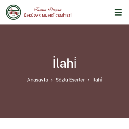
İlahi̇
Anasayfa
Sözlü Eserler
İlahi̇