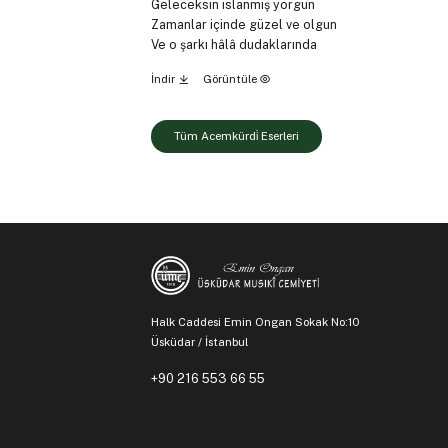
Geleceksin ıslanmış yorgun
Zamanlar içinde güzel ve olgun
Ve o şarkı hâlâ dudaklarında
İndir
Görüntüle
Tüm Acemkürdi̇ Eserleri
Halk Caddesi Emin Ongan Sokak No:10
Üsküdar / İstanbul
+90 216 553 66 55