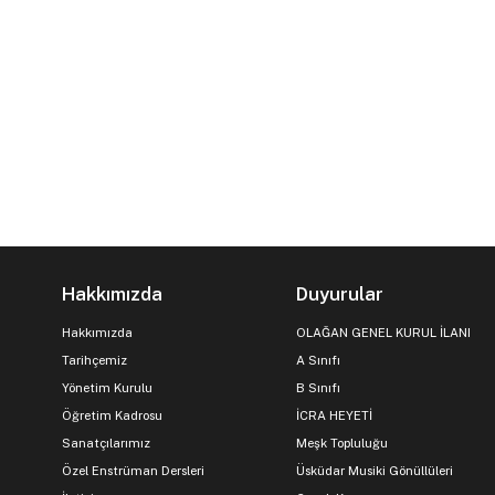
Hakkımızda
Duyurular
Hakkımızda
OLAĞAN GENEL KURUL İLANI
Tarihçemiz
A Sınıfı
Yönetim Kurulu
B Sınıfı
Öğretim Kadrosu
İCRA HEYETİ
Sanatçılarımız
Meşk Topluluğu
Özel Enstrüman Dersleri
Üsküdar Musiki Gönüllüleri