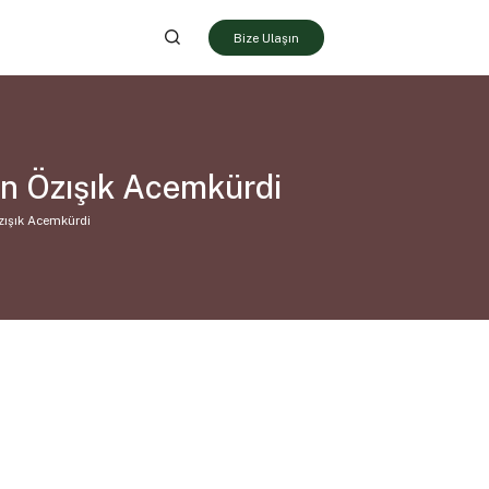
Bize Ulaşın
an Özışık Acemkürdi
zışık Acemkürdi