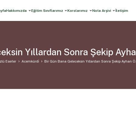
ayfa
Hakkımızda
Eğitim Sınıflarımız
Korolarımız
Nota Arşivi
İletişim
eksin Yıllardan Sonra Şekip Ayh
zlü Eserler
Acemkürdi̇
Bir Gün Bana Geleceksin Yıllardan Sonra Şekip Ayhan Ö