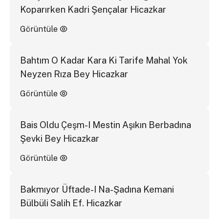
Koparırken Kadri Şençalar Hicazkar
Görüntüle
Bahtım O Kadar Kara Ki Tarife Mahal Yok
Neyzen Rıza Bey Hicazkar
Görüntüle
Bais Oldu Çeşm-I Mestin Aşıkın Berbadına
Şevki Bey Hicazkar
Görüntüle
Bakmıyor Üftade-I Na-Şadına Kemani
Bülbüli Salih Ef. Hicazkar