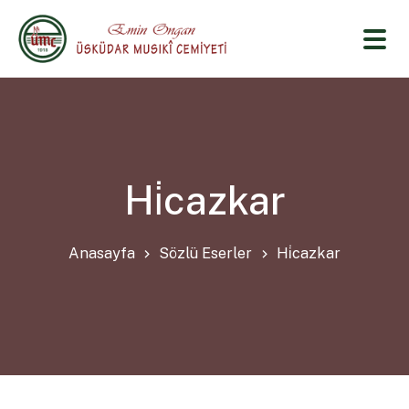
Hi̇cazkar
Anasayfa
Sözlü Eserler
Hi̇cazkar