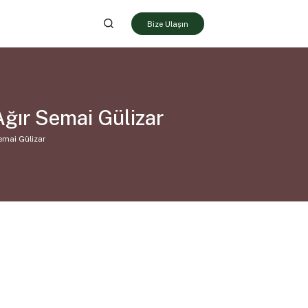
Bize Ulaşın
Ağır Semai Gülizar
Semai Gülizar