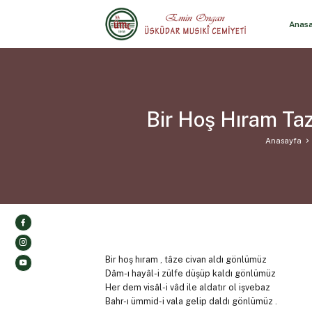
Anas
Bir Hoş Hıram Taz
Anasayfa
Bir hoş hıram , tâze civan aldı gönlümüz
Dâm-ı hayâl-i zülfe düşüp kaldı gönlümüz
Her dem visâl-i vâd ile aldatır ol işvebaz
Bahr-ı ümmid-i vala gelip daldı gönlümüz .