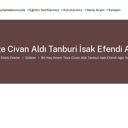
ayfa
Hakkımızda
Eğitim Sınıflarımız
Korolarımız
Nota Arşivi
İletişim
e Civan Aldı Tanburi İsak Efendi 
Sözlü Eserler
Güli̇zar
Bir Hoş Hıram Taze Civan Aldı Tanburi İsak Efendi Ağır 