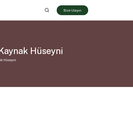
Bize Ulaşın
n Kaynak Hüseyni
nak Hüseyni