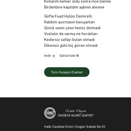
Kollarım kemer oldu sonra ince beline
Birdenbire kapıldım aşkının alevine
Güfte:Fuad Hulûsi Demirelli
Rabbim ayırmasın kavuşanları
Gönül senin çilen henüz dolmadı
Vuslatın da varmış ne hicrânları
Kedersiz safâyı bulan olmadı
Dikensiz gülü hiç gören olmadı
İndir
Görüntüle
Tüm Huseyni̇ Eserleri
Halk Caddesi Emin Ongan Sokak No:10