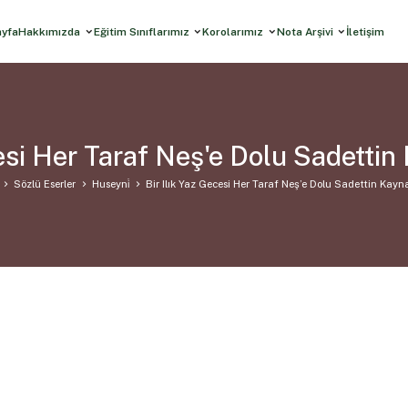
ayfa
Hakkımızda
Eğitim Sınıflarımız
Korolarımız
Nota Arşivi
İletişim
cesi Her Taraf Neş'e Dolu Sadetti
Sözlü Eserler
Huseyni̇
Bir Ilık Yaz Gecesi Her Taraf Neş’e Dolu Sadettin Kay