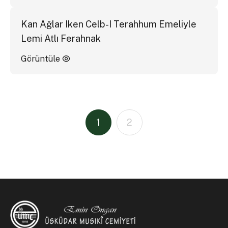
Kan Ağlar Iken Celb-I Terahhum Emeliyle
Lemi Atlı Ferahnak
Görüntüle
1
2