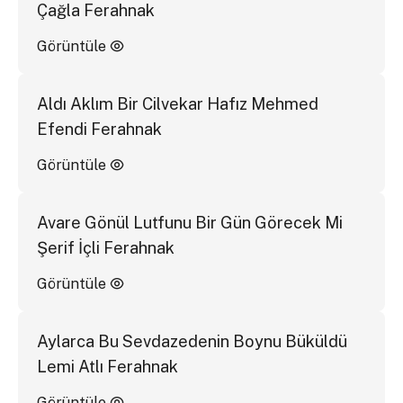
Çağla Ferahnak
Görüntüle
Aldı Aklım Bir Cilvekar Hafız Mehmed
Efendi Ferahnak
Görüntüle
Avare Gönül Lutfunu Bir Gün Görecek Mi
Şerif İçli Ferahnak
Görüntüle
Aylarca Bu Sevdazedenin Boynu Büküldü
Lemi Atlı Ferahnak
Görüntüle