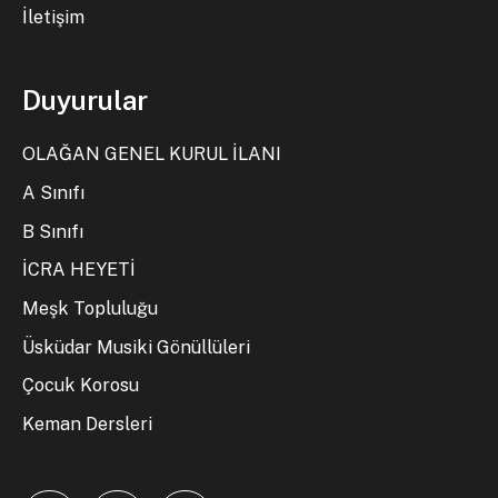
İletişim
Duyurular
OLAĞAN GENEL KURUL İLANI
A Sınıfı
B Sınıfı
İCRA HEYETİ
Meşk Topluluğu
Üsküdar Musiki Gönüllüleri
Çocuk Korosu
Keman Dersleri