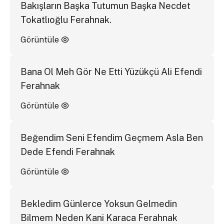
Bakışların Başka Tutumun Başka Necdet
Tokatlıoğlu Ferahnak.
Görüntüle
Bana Ol Meh Gör Ne Etti Yüzükçü Ali Efendi
Ferahnak
Görüntüle
Beğendim Seni Efendim Geçmem Asla Ben
Dede Efendi Ferahnak
Görüntüle
Bekledim Günlerce Yoksun Gelmedin
Bilmem Neden Kani Karaca Ferahnak