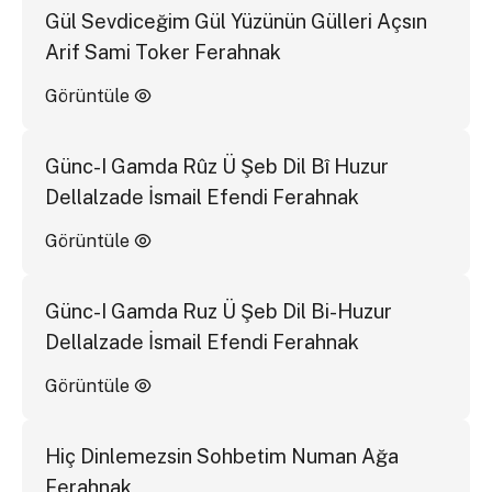
Gül Sevdiceğim Gül Yüzünün Gülleri Açsın
Arif Sami Toker Ferahnak
Görüntüle
Günc-I Gamda Rûz Ü Şeb Dil Bî Huzur
Dellalzade İsmail Efendi Ferahnak
Görüntüle
Günc-I Gamda Ruz Ü Şeb Dil Bi-Huzur
Dellalzade İsmail Efendi Ferahnak
Görüntüle
Hiç Dinlemezsin Sohbetim Numan Ağa
Ferahnak