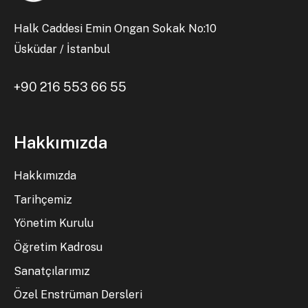
Halk Caddesi Emin Ongan Sokak No:10
Üsküdar / İstanbul
+90 216 553 66 55
Hakkımızda
Hakkımızda
Tarihçemiz
Yönetim Kurulu
Öğretim Kadrosu
Sanatçılarımız
Özel Enstrüman Dersleri