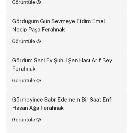
Görüntüle
Gördüğüm Gün Sevmeye Etdim Emel
Necip Paşa Ferahnak
Görüntüle
Gördüm Seni Ey Şuh-I Şen Hacı Arif Bey
Ferahnak
Görüntüle
Görmeyince Sabr Edemem Bir Saat Enfi
Hasan Ağa Ferahnak
Görüntüle