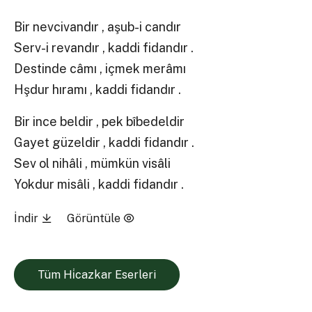
Bir nevcivandır , aşub-i candır
Serv-i revandır , kaddi fidandır .
Destinde câmı , içmek merâmı
Hşdur hıramı , kaddi fidandır .
Bir ince beldir , pek bîbedeldir
Gayet güzeldir , kaddi fidandır .
Sev ol nihâli , mümkün visâli
Yokdur misâli , kaddi fidandır .
İndir
Görüntüle
Tüm Hi̇cazkar Eserleri