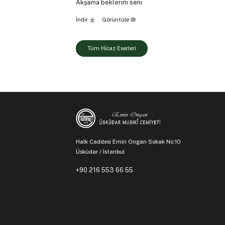
Akşama beklerim seni
İndir
Görüntüle
Tüm Hi̇caz Eserleri
Halk Caddesi Emin Ongan Sokak No:10
Üsküdar / İstanbul
+90 216 553 66 55