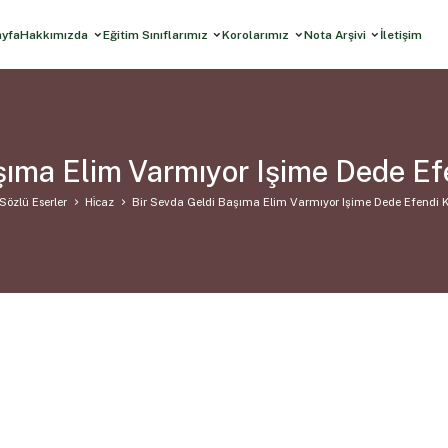
ayfa
Hakkımızda
Eğitim Sınıflarımız
Korolarımız
Nota Arşivi
İletişim
şıma Elim Varmıyor Işime Dede E
Sözlü Eserler
Hi̇caz
Bir Sevda Geldi Başıma Elim Varmıyor Işime Dede Efendi 