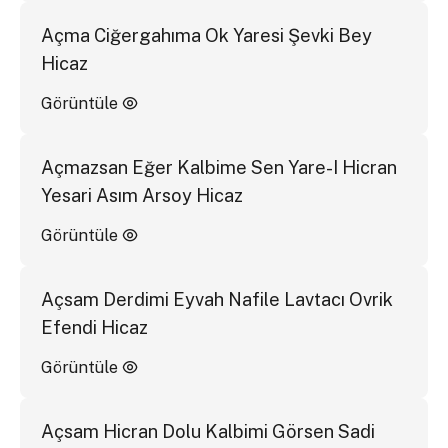
Açma Ciğergahıma Ok Yaresi Şevki Bey
Hicaz
Görüntüle
Açmazsan Eğer Kalbime Sen Yare-I Hicran
Yesari Asım Arsoy Hicaz
Görüntüle
Açsam Derdimi Eyvah Nafile Lavtacı Ovrik
Efendi Hicaz
Görüntüle
Açsam Hicran Dolu Kalbimi Görsen Sadi