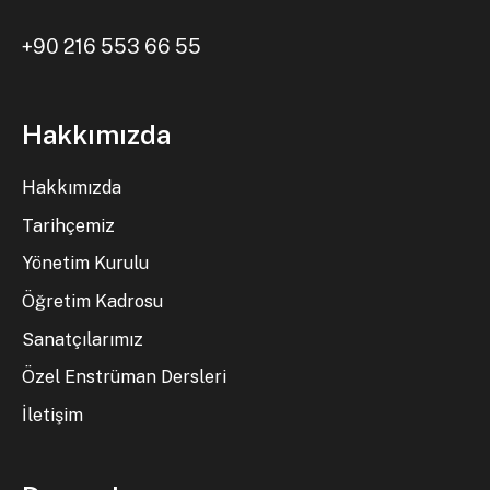
+90 216 553 66 55
Hakkımızda
Hakkımızda
Tarihçemiz
Yönetim Kurulu
Öğretim Kadrosu
Sanatçılarımız
Özel Enstrüman Dersleri
İletişim