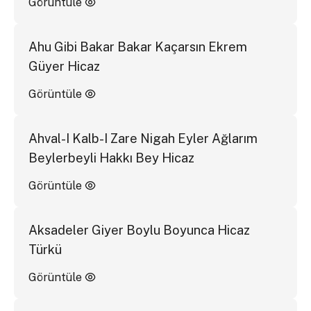
Görüntüle
Ahu Gibi Bakar Bakar Kaçarsın Ekrem
Güyer Hicaz
Görüntüle
Ahval-I Kalb-I Zare Nigah Eyler Ağlarım
Beylerbeyli Hakkı Bey Hicaz
Görüntüle
Aksadeler Giyer Boylu Boyunca Hicaz
Türkü
Görüntüle