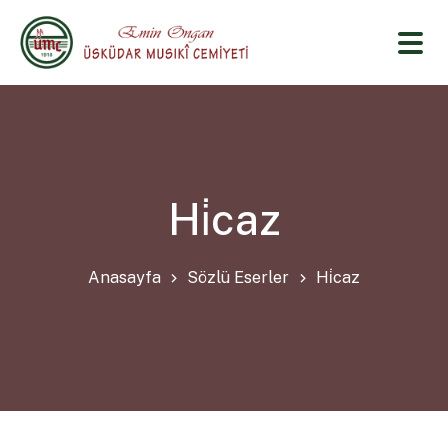
Hi̇caz
Anasayfa
Sözlü Eserler
Hi̇caz