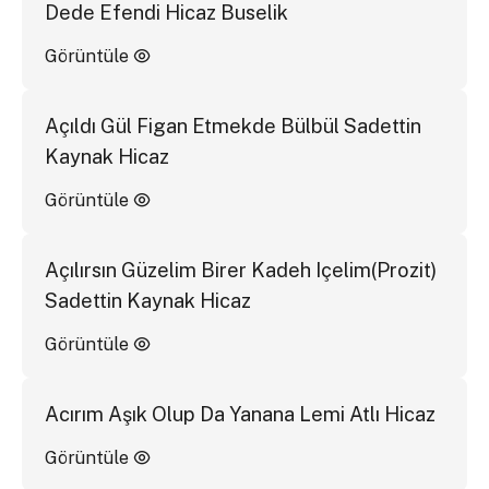
Dede Efendi Hicaz Buselik
Görüntüle
Açıldı Gül Figan Etmekde Bülbül Sadettin
Kaynak Hicaz
Görüntüle
Açılırsın Güzelim Birer Kadeh Içelim(Prozit)
Sadettin Kaynak Hicaz
Görüntüle
Acırım Aşık Olup Da Yanana Lemi Atlı Hicaz
Görüntüle