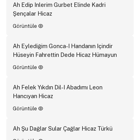
Ah Edip Inlerim Gurbet Elinde Kadri
Şençalar Hicaz
Görüntüle
Ah Eylediğim Gonca-I Handanın Içindir
Hüseyin Fahrettin Dede Hicaz Hümayun
Görüntüle
Ah Felek Yıkdın Dil-I Abadımı Leon
Hancıyan Hicaz
Görüntüle
Ah Şu Dağlar Sular Çağlar Hicaz Türkü