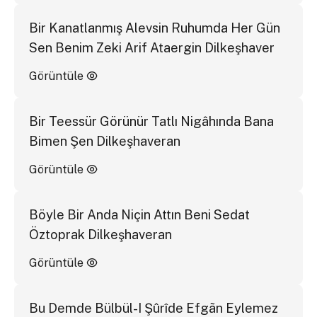
Bir Kanatlanmış Alevsin Ruhumda Her Gün
Sen Benim Zeki Arif Ataergin Dilkeşhaver
Görüntüle
Bir Teessür Görünür Tatlı Nigâhında Bana
Bimen Şen Dilkeşhaveran
Görüntüle
Böyle Bir Anda Niçin Attın Beni Sedat
Öztoprak Dilkeşhaveran
Görüntüle
Bu Demde Bülbül-I Şûrîde Efgãn Eylemez