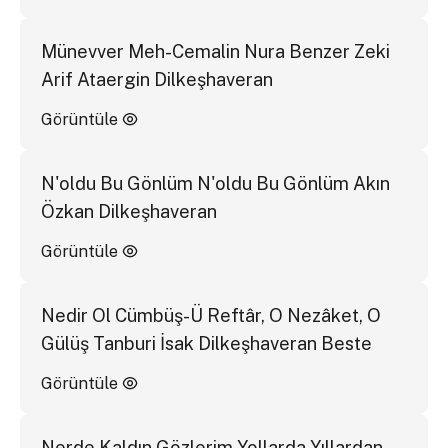
Münevver Meh-Cemalin Nura Benzer Zeki
Arif Ataergin Dilkeşhaveran
Görüntüle
N'oldu Bu Gönlüm N'oldu Bu Gönlüm Akın
Özkan Dilkeşhaveran
Görüntüle
Nedir Ol Cümbüş-Ü Reftâr, O Nezâket, O
Gülüş Tanburi İsak Dilkeşhaveran Beste
Görüntüle
Nerde Kaldın Gözlerim Yollarda Yıllardan