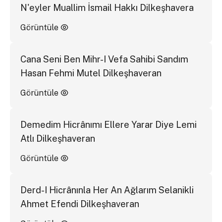
N'eyler Muallim İsmail Hakkı Dilkeşhavera
Görüntüle
Cana Seni Ben Mihr-I Vefa Sahibi Sandım
Hasan Fehmi Mutel Dilkeşhaveran
Görüntüle
Demedim Hicrânımı Ellere Yarar Diye Lemi
Atlı Dilkeşhaveran
Görüntüle
Derd-I Hicrânınla Her An Ağlarım Selanikli
Ahmet Efendi Dilkeşhaveran