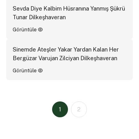
Sevda Diye Kalbim Hüsranına Yanmış Şükrü
Tunar Dilkeşhaveran
Görüntüle
Sinemde Ateşler Yakar Yardan Kalan Her
Bergüzar Varujan Zilciyan Dilkeşhaveran
Görüntüle
1
2