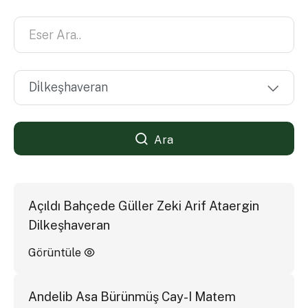
Ara
Açıldı Bahçede Güller Zeki Arif Ataergin
Dilkeşhaveran
Görüntüle
Andelib Asa Bürünmüş Cay-I Matem