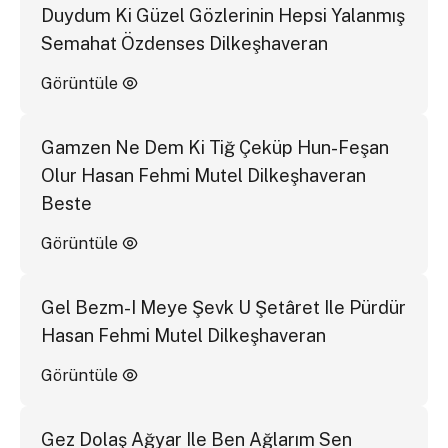
Duydum Ki Güzel Gözlerinin Hepsi Yalanmış
Semahat Özdenses Dilkeşhaveran
Görüntüle
Gamzen Ne Dem Ki Tiğ Çeküp Hun-Feşan
Olur Hasan Fehmi Mutel Dilkeşhaveran
Beste
Görüntüle
Gel Bezm-I Meye Şevk U Şetâret Ile Pürdür
Hasan Fehmi Mutel Dilkeşhaveran
Görüntüle
Gez Dolaş Ağyar Ile Ben Ağlarım Sen