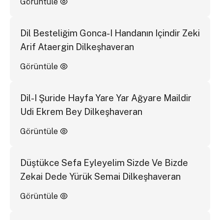
Görüntüle
Dil Besteliğim Gonca-I Handanın Içindir Zeki
Arif Ataergin Dilkeşhaveran
Görüntüle
Dil-I Şuride Hayfa Yare Yar Ağyare Maildir
Udi Ekrem Bey Dilkeşhaveran
Görüntüle
Düştükce Sefa Eyleyelim Sizde Ve Bizde
Zekai Dede Yürük Semai Dilkeşhaveran
Görüntüle