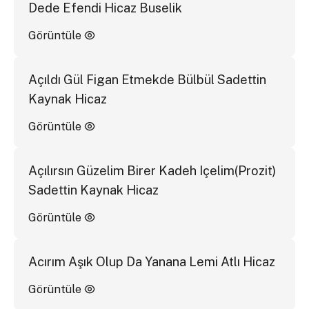
Dede Efendi Hicaz Buselik
Görüntüle
Açıldı Gül Figan Etmekde Bülbül Sadettin
Kaynak Hicaz
Görüntüle
Açılırsın Güzelim Birer Kadeh Içelim(Prozit)
Sadettin Kaynak Hicaz
Görüntüle
Acırım Aşık Olup Da Yanana Lemi Atlı Hicaz
Görüntüle