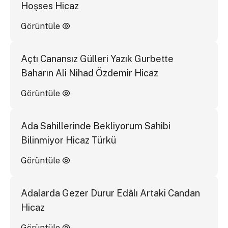
Hoşses Hicaz
Görüntüle
Açtı Canansız Gülleri Yazık Gurbette
Baharın Ali Nihad Özdemir Hicaz
Görüntüle
Ada Sahillerinde Bekliyorum Sahibi
Bilinmiyor Hicaz Türkü
Görüntüle
Adalarda Gezer Durur Edâlı Artaki Candan
Hicaz
Görüntüle