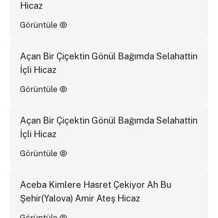
Hicaz
Görüntüle
Açan Bir Çiçektin Gönül Bağımda Selahattin
İçli Hicaz
Görüntüle
Açan Bir Çiçektin Gönül Bağımda Selahattin
İçli Hicaz
Görüntüle
Aceba Kimlere Hasret Çekiyor Ah Bu
Şehir(Yalova) Amir Ateş Hicaz
Görüntüle