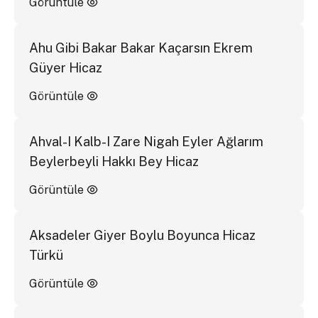
Görüntüle
Ahu Gibi Bakar Bakar Kaçarsın Ekrem
Güyer Hicaz
Görüntüle
Ahval-I Kalb-I Zare Nigah Eyler Ağlarım
Beylerbeyli Hakkı Bey Hicaz
Görüntüle
Aksadeler Giyer Boylu Boyunca Hicaz
Türkü
Görüntüle