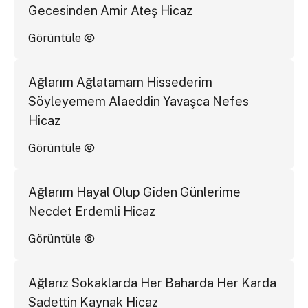
Gecesinden Amir Ateş Hicaz
Görüntüle
Ağlarım Ağlatamam Hissederim
Söyleyemem Alaeddin Yavaşca Nefes
Hicaz
Görüntüle
Ağlarım Hayal Olup Giden Günlerime
Necdet Erdemli Hicaz
Görüntüle
Ağlarız Sokaklarda Her Baharda Her Karda
Sadettin Kaynak Hicaz