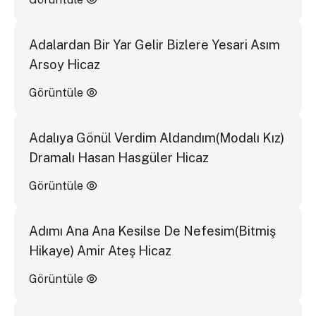
Adalardan Bir Yar Gelir Bizlere Yesari Asım
Arsoy Hicaz
Görüntüle
Adalıya Gönül Verdim Aldandım(Modalı Kız)
Dramalı Hasan Hasgüler Hicaz
Görüntüle
Adımı Ana Ana Kesilse De Nefesim(Bitmiş
Hikaye) Amir Ateş Hicaz
Görüntüle