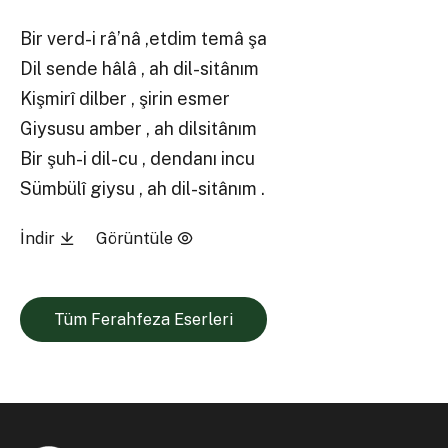
Bir verd-i râ’nâ ,etdim temâ şa
Dil sende hâlâ , ah dil-sitânım
Kişmirî dilber , şirin esmer
Giysusu amber , ah dilsitânım
Bir şuh-i dil-cu , dendanı incu
Sümbülî giysu , ah dil-sitânım .
İndir
Görüntüle
Tüm Ferahfeza Eserleri