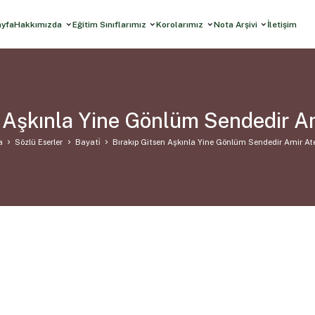
ayfa
Hakkımızda
Eğitim Sınıflarımız
Korolarımız
Nota Arşivi
İletişim
n Aşkınla Yine Gönlüm Sendedir Am
a
Sözlü Eserler
Bayati̇
Bırakıp Gitsen Aşkınla Yine Gönlüm Sendedir Amir At