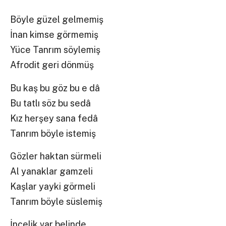
Böyle güzel gelmemiş
İnan kimse görmemiş
Yüce Tanrım söylemiş
Afrodit geri dönmüş
Bu kaş bu göz bu e dâ
Bu tatlı söz bu sedâ
Kız herşey sana fedâ
Tanrım böyle istemiş
Gözler haktan sürmeli
Al yanaklar gamzeli
Kaşlar yayki görmeli
Tanrım böyle süslemiş
İncelik var belinde