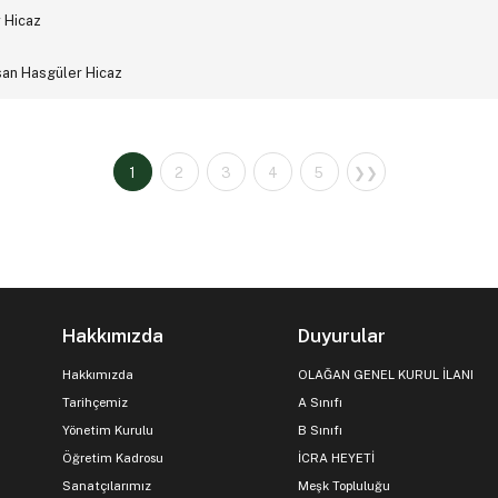
 Hicaz
an Hasgüler Hicaz
1
2
3
4
5
❯❯
Hakkımızda
Duyurular
Hakkımızda
OLAĞAN GENEL KURUL İLANI
Tarihçemiz
A Sınıfı
Yönetim Kurulu
B Sınıfı
Öğretim Kadrosu
İCRA HEYETİ
Sanatçılarımız
Meşk Topluluğu