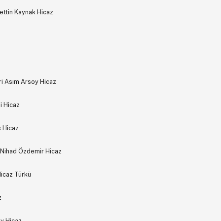
dettin Kaynak Hicaz
ri Asım Arsoy Hicaz
i Hicaz
 Hicaz
i Nihad Özdemir Hicaz
Hicaz Türkü
z
oy Hicaz