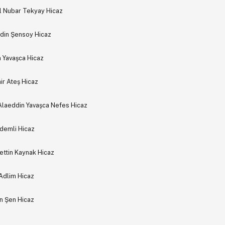
 Nubar Tekyay Hicaz
din Şensoy Hicaz
n Yavaşca Hicaz
r Ateş Hicaz
aeddin Yavaşca Nefes Hicaz
demli Hicaz
ettin Kaynak Hicaz
Adlim Hicaz
n Şen Hicaz