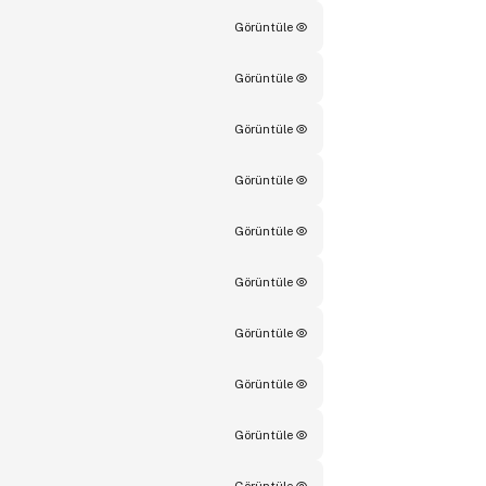
Görüntüle
Görüntüle
Görüntüle
Görüntüle
Görüntüle
Görüntüle
Görüntüle
Görüntüle
Görüntüle
Görüntüle