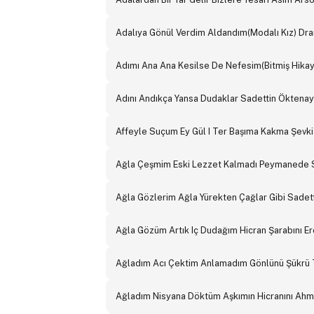
Adalıya Gönül Verdim Aldandım(Modalı Kız) Dra
Adımı Ana Ana Kesilse De Nefesim(Bitmiş Hikay
Adını Andıkça Yansa Dudaklar Sadettin Öktenay
Affeyle Suçum Ey Gül I Ter Başıma Kakma Şevki
Ağla Çeşmim Eski Lezzet Kalmadı Peymanede S
Ağla Gözlerim Ağla Yürekten Çağlar Gibi Sadet
Ağla Gözüm Artık Iç Dudağım Hicran Şarabını Er
Ağladım Acı Çektim Anlamadım Gönlünü Şükrü 
Ağladım Nisyana Döktüm Aşkımın Hicranını Ahm