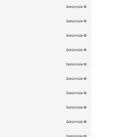
Görüntüle
Görüntüle
Görüntüle
Görüntüle
Görüntüle
Görüntüle
Görüntüle
Görüntüle
Görüntüle
Görüntüle