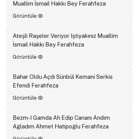
Muallim İsmail Hakkı Bey Ferahfeza
Görüntüle
Ateşli Raşeler Veriyor Iştiyakınız Muallim
İsmail Hakkı Bey Ferahfeza
Görüntüle
Bahar Oldu Açdı Sünbül Kemani Serkis
Efendi Ferahfeza
Görüntüle
Bezm-I Gamda Ah Edip Cananı Andım
Ağladım Ahmet Hatipoğlu Ferahfeza
Görüntüle