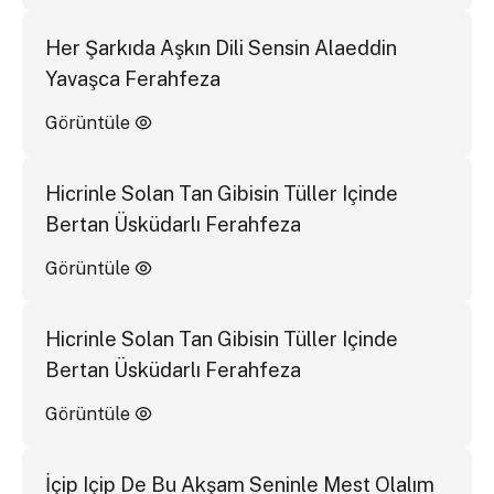
Her Şarkıda Aşkın Dili Sensin Alaeddin
Yavaşca Ferahfeza
Görüntüle
Hicrinle Solan Tan Gibisin Tüller Içinde
Bertan Üsküdarlı Ferahfeza
Görüntüle
Hicrinle Solan Tan Gibisin Tüller Içinde
Bertan Üsküdarlı Ferahfeza
Görüntüle
İçip Içip De Bu Akşam Seninle Mest Olalım