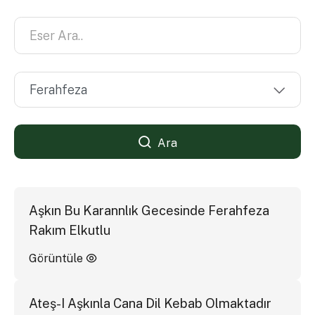
Ara
Aşkın Bu Karannlık Gecesinde Ferahfeza
Rakım Elkutlu
Görüntüle
Ateş-I Aşkınla Cana Dil Kebab Olmaktadır