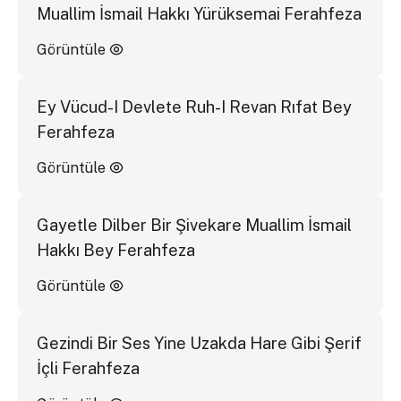
Muallim İsmail Hakkı Yürüksemai Ferahfeza
Görüntüle
Ey Vücud-I Devlete Ruh-I Revan Rıfat Bey
Ferahfeza
Görüntüle
Gayetle Dilber Bir Şivekare Muallim İsmail
Hakkı Bey Ferahfeza
Görüntüle
Gezindi Bir Ses Yine Uzakda Hare Gibi Şerif
İçli Ferahfeza