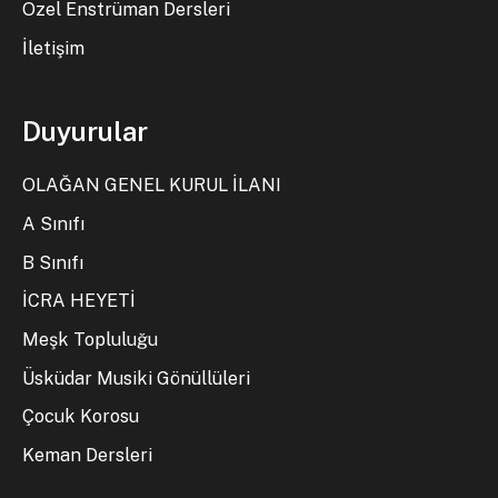
Özel Enstrüman Dersleri
İletişim
Duyurular
OLAĞAN GENEL KURUL İLANI
A Sınıfı
B Sınıfı
İCRA HEYETİ
Meşk Topluluğu
Üsküdar Musiki Gönüllüleri
Çocuk Korosu
Keman Dersleri