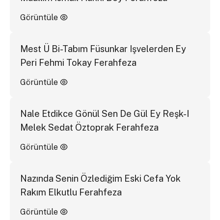
Görüntüle
Mest Ü Bi-Tabım Füsunkar Işvelerden Ey
Peri Fehmi Tokay Ferahfeza
Görüntüle
Nale Etdikce Gönül Sen De Gül Ey Reşk-I
Melek Sedat Öztoprak Ferahfeza
Görüntüle
Nazında Senin Özlediğim Eski Cefa Yok
Rakım Elkutlu Ferahfeza
Görüntüle