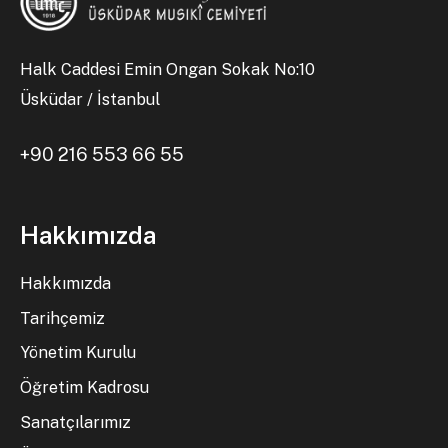
Halk Caddesi Emin Ongan Sokak No:10
Üsküdar / İstanbul
+90 216 553 66 55
Hakkımızda
Hakkımızda
Tarihçemiz
Yönetim Kurulu
Öğretim Kadrosu
Sanatçılarımız