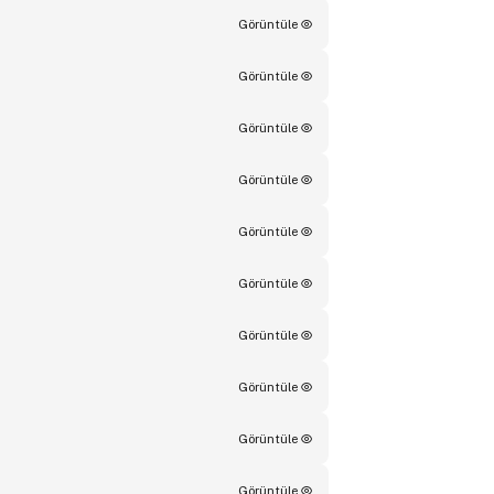
Görüntüle
Görüntüle
Görüntüle
Görüntüle
Görüntüle
Görüntüle
Görüntüle
Görüntüle
Görüntüle
Görüntüle