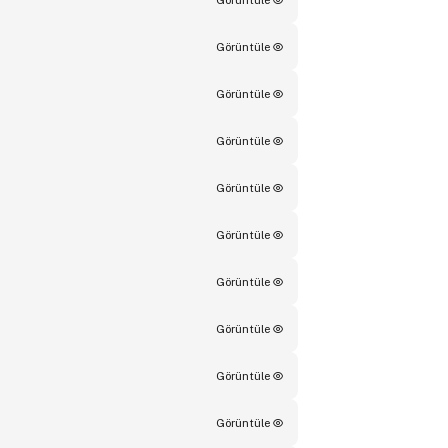
Görüntüle
Görüntüle
Görüntüle
Görüntüle
Görüntüle
Görüntüle
Görüntüle
Görüntüle
Görüntüle