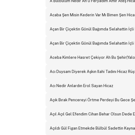
A Bülbülüm Nedir Ah U Feryadım Amir Ateş Hic
Acaba Şen Misin Kederin Var Mı Bimen Şen Hica
Açan Bir Çiçektin Gönül Bağımda Selahattin İçli
Açan Bir Çiçektin Gönül Bağımda Selahattin İçli
Aceba Kimlere Hasret Çekiyor Ah Bu Şehir(Yalo
Acı Duysam Diyerek Aşkın Ilahi Tadını Hicaz Rüşt
Acı Nedir Anlardın Erol Sayan Hicaz
Açık Bırak Pencereyi Örtme Perdeyi Bu Gece Şe
Açıl Açıl Gel Efendim Cihan Behar Olsun Dede E
Açıldı Gül Figan Etmekde Bülbül Sadettin Kayna