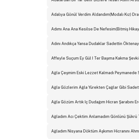
Adalıya Gönül Verdim Aldandım(Modalı Kız) Dra
Adımı Ana Ana Kesilse De Nefesim(Bitmiş Hikay
Adını Andıkça Yansa Dudaklar Sadettin Öktenay
Affeyle Suçum Ey Gül I Ter Başıma Kakma Şevki
Ağla Çeşmim Eski Lezzet Kalmadı Peymanede S
Ağla Gözlerim Ağla Yürekten Çağlar Gibi Sadet
Ağla Gözüm Artık Iç Dudağım Hicran Şarabını Er
Ağladım Acı Çektim Anlamadım Gönlünü Şükrü 
Ağladım Nisyana Döktüm Aşkımın Hicranını Ahm