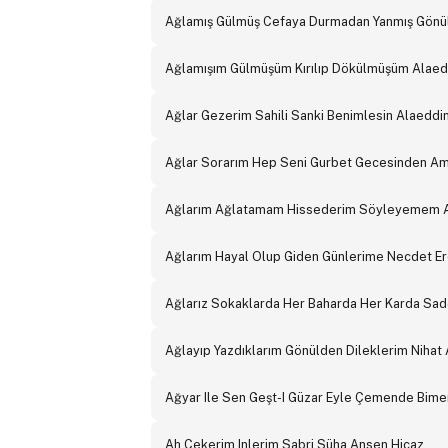
Ağlamış Gülmüş Cefaya Durmadan Yanmış Gönül
Ağlamışım Gülmüşüm Kırılıp Dökülmüşüm Alaed
Ağlar Gezerim Sahili Sanki Benimlesin Alaeddi
Ağlar Sorarım Hep Seni Gurbet Gecesinden Ami
Ağlarım Ağlatamam Hissederim Söyleyemem Al
Ağlarım Hayal Olup Giden Günlerime Necdet Er
Ağlarız Sokaklarda Her Baharda Her Karda Sad
Ağlayıp Yazdıklarım Gönülden Dileklerim Nihat 
Ağyar Ile Sen Geşt-I Güzar Eyle Çemende Bime
Ah Çekerim Inlerim Sabri Süha Ansen Hicaz