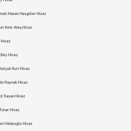
malı Hasan Hasgüler Hicaz
e) Amir Ateş Hicaz
 Hicaz
 Bey Hicaz
elçuk Kurt Hicaz
tin Kaynak Hicaz
ol Sayan Hicaz
Tunar Hicaz
et Hatipoğlu Hicaz