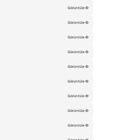
Görüntüle
Görüntüle
Görüntüle
Görüntüle
Görüntüle
Görüntüle
Görüntüle
Görüntüle
Görüntüle
Görüntüle