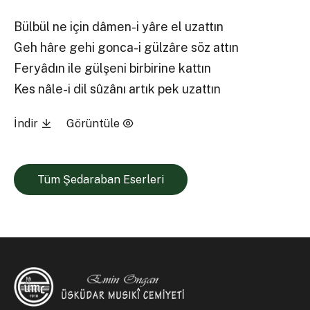
Bülbül ne için dâmen-i yâre el uzattın
Geh hâre gehi gonca-i gülzâre söz attın
Feryâdın ile gülşeni birbirine kattın
Kes nâle-i dil sûzânı artık pek uzattın
İndir
Görüntüle
Tüm Şedaraban Eserleri