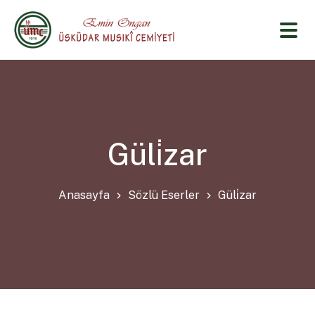
Güli̇zar
Anasayfa
Sözlü Eserler
Güli̇zar