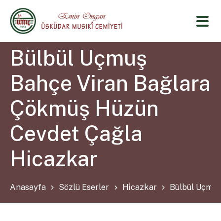
Bülbül Uçmuş
Bahçe Viran Bağlara
Çökmüş Hüzün
Cevdet Çağla
Hicazkar
Anasayfa
Sözlü Eserler
Hi̇cazkar
Bülbül Uçmuş