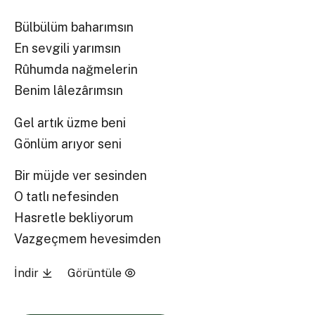
Bülbülüm baharımsın
En sevgili yarımsın
Rûhumda nağmelerin
Benim lâlezârımsın
Gel artık üzme beni
Gönlüm arıyor seni
Bir müjde ver sesinden
O tatlı nefesinden
Hasretle bekliyorum
Vazgeçmem hevesimden
İndir
Görüntüle