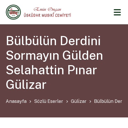
Bülbülün Derdini
Sormayın Gülden
Selahattin Pınar
Gülizar
Anasayfa
Sözlü Eserler
Güli̇zar
Bülbülün Derdin