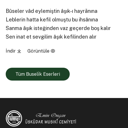
Bûseler vâd eylemiştin âşık-ı hayrãnına
Leblerin hatta kefil olmuştu bu ihsânına
Sanma âşık isteğinden vaz geçerde boş kalır
Sen inat et sevgilim âşık kefilinden alır
İndir
Görüntüle
Tüm Buseli̇k Eserleri