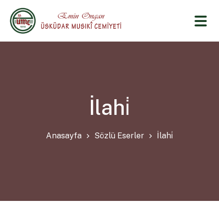
İlahi̇
Anasayfa
Sözlü Eserler
İlahi̇