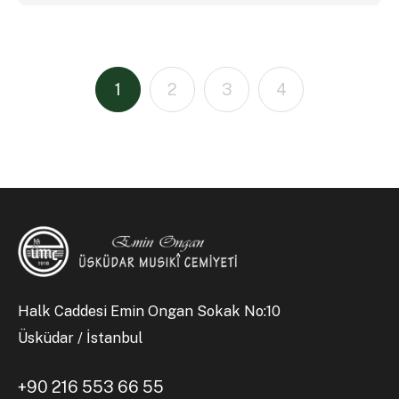
1
2
3
4
Halk Caddesi Emin Ongan Sokak No:10
Üsküdar / İstanbul
+90 216 553 66 55