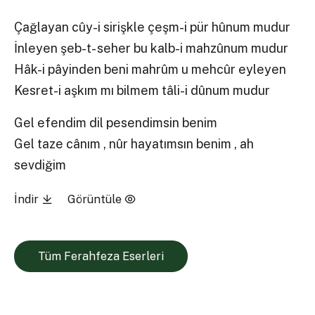
Çağlayan cûy-i sirişkle çeşm-i pür hûnum mudur
İnleyen şeb-t- seher bu kalb-i mahzûnum mudur
Hâk-i pâyinden beni mahrûm u mehcûr eyleyen
Kesret-i aşkım mı bilmem tâli-i dûnum mudur
Gel efendim dil pesendimsin benim
Gel taze cânım , nûr hayatımsın benim , ah
sevdiğim
İndir
Görüntüle
Tüm Ferahfeza Eserleri