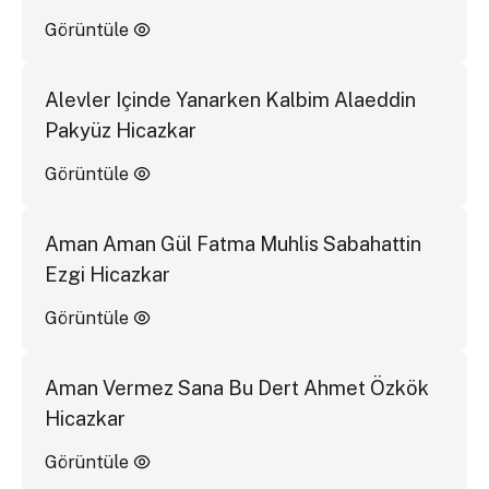
Görüntüle
Alevler Içinde Yanarken Kalbim Alaeddin
Pakyüz Hicazkar
Görüntüle
Aman Aman Gül Fatma Muhlis Sabahattin
Ezgi Hicazkar
Görüntüle
Aman Vermez Sana Bu Dert Ahmet Özkök
Hicazkar
Görüntüle