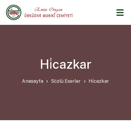
Hi̇cazkar
Anasayfa
Sözlü Eserler
Hi̇cazkar