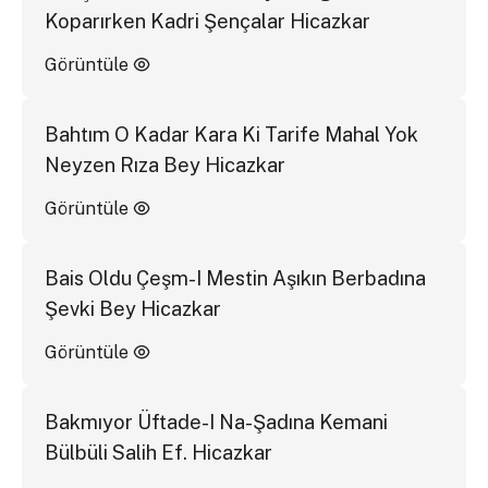
Koparırken Kadri Şençalar Hicazkar
Görüntüle
Bahtım O Kadar Kara Ki Tarife Mahal Yok
Neyzen Rıza Bey Hicazkar
Görüntüle
Bais Oldu Çeşm-I Mestin Aşıkın Berbadına
Şevki Bey Hicazkar
Görüntüle
Bakmıyor Üftade-I Na-Şadına Kemani
Bülbüli Salih Ef. Hicazkar