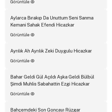
Görüntüle
Aylarca Bırakıp Da Unuttum Seni Sanma
Kemani Sahak Efendi Hicazkar
Görüntüle
Ayrılık Ah Ayrılık Zeki Duygulu Hicazkar
Görüntüle
Bahar Geldi Gül Açıldı Aşka Geldi Bülbül
Şimdi Muhlis Sabahattin Ezgi Hicazkar
Görüntüle
Bahçemdeki Son Goncayı Rüzgar