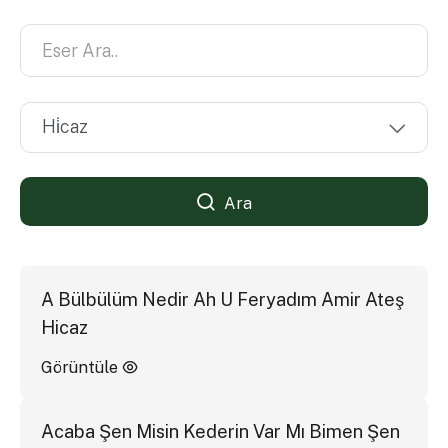
Ara
A Bülbülüm Nedir Ah U Feryadım Amir Ateş
Hicaz
Görüntüle
Acaba Şen Misin Kederin Var Mı Bimen Şen