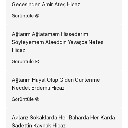
Gecesinden Amir Ateş Hicaz
Görüntüle
Ağlarım Ağlatamam Hissederim
Söyleyemem Alaeddin Yavaşca Nefes
Hicaz
Görüntüle
Ağlarım Hayal Olup Giden Günlerime
Necdet Erdemli Hicaz
Görüntüle
Ağlarız Sokaklarda Her Baharda Her Karda
Sadettin Kaynak Hicaz