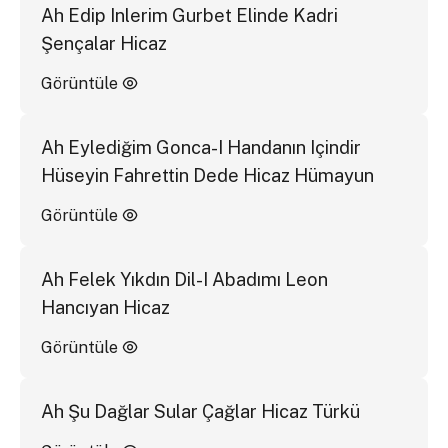
Ah Edip Inlerim Gurbet Elinde Kadri
Şençalar Hicaz
Görüntüle
Ah Eylediğim Gonca-I Handanın Içindir
Hüseyin Fahrettin Dede Hicaz Hümayun
Görüntüle
Ah Felek Yıkdın Dil-I Abadımı Leon
Hancıyan Hicaz
Görüntüle
Ah Şu Dağlar Sular Çağlar Hicaz Türkü