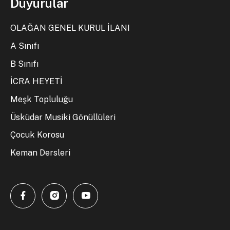
Duyurular
OLAĞAN GENEL KURUL İLANI
A Sınıfı
B Sınıfı
İCRA HEYETİ
Meşk Topluluğu
Üsküdar Musiki Gönüllüleri
Çocuk Korosu
Keman Dersleri