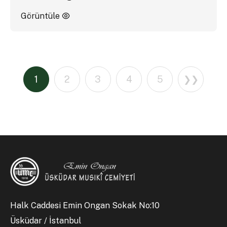
Görüntüle
1
2
3
4
5
❯❯
Halk Caddesi Emin Ongan Sokak No:10
Üsküdar / İstanbul