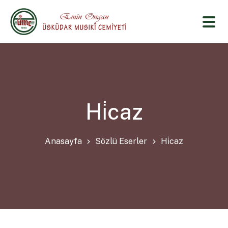
Hi̇caz
Anasayfa
Sözlü Eserler
Hi̇caz