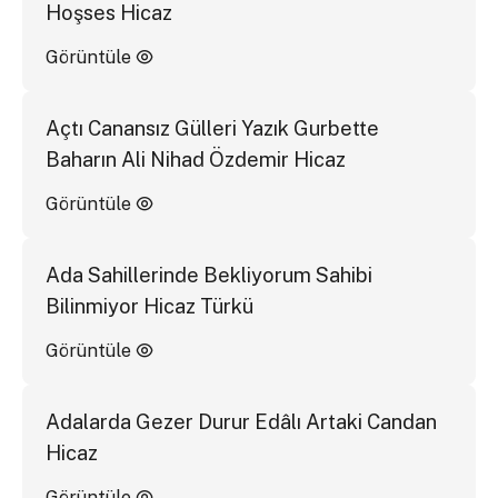
Hoşses Hicaz
Görüntüle
Açtı Canansız Gülleri Yazık Gurbette
Baharın Ali Nihad Özdemir Hicaz
Görüntüle
Ada Sahillerinde Bekliyorum Sahibi
Bilinmiyor Hicaz Türkü
Görüntüle
Adalarda Gezer Durur Edâlı Artaki Candan
Hicaz
Görüntüle