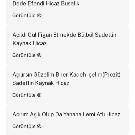
Dede Efendi Hicaz Buselik
Görüntüle
Açıldı Gül Figan Etmekde Bülbül Sadettin
Kaynak Hicaz
Görüntüle
Açılırsın Güzelim Birer Kadeh Içelim(Prozit)
Sadettin Kaynak Hicaz
Görüntüle
Acırım Aşık Olup Da Yanana Lemi Atlı Hicaz
Görüntüle