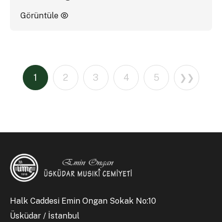
Görüntüle
1
2
3
4
5
❯❯
Halk Caddesi Emin Ongan Sokak No:10
Üsküdar / İstanbul