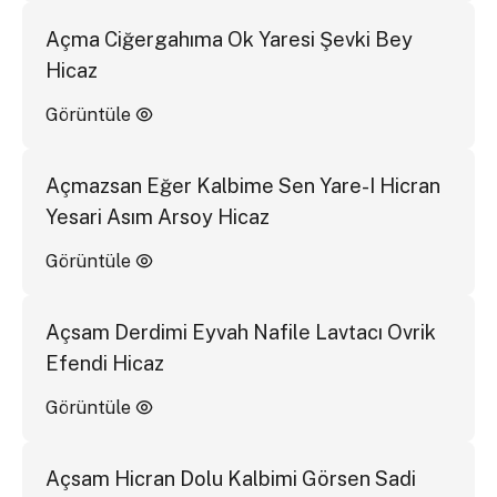
Açma Ciğergahıma Ok Yaresi Şevki Bey
Hicaz
Görüntüle
Açmazsan Eğer Kalbime Sen Yare-I Hicran
Yesari Asım Arsoy Hicaz
Görüntüle
Açsam Derdimi Eyvah Nafile Lavtacı Ovrik
Efendi Hicaz
Görüntüle
Açsam Hicran Dolu Kalbimi Görsen Sadi