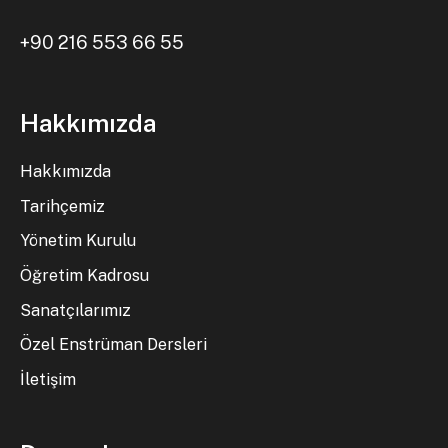
+90 216 553 66 55
Hakkımızda
Hakkımızda
Tarihçemiz
Yönetim Kurulu
Öğretim Kadrosu
Sanatçılarımız
Özel Enstrüman Dersleri
İletişim