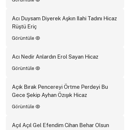
Acı Duysam Diyerek Aşkın Ilahi Tadını Hicaz
Rüştü Eriç
Görüntüle
Acı Nedir Anlardın Erol Sayan Hicaz
Görüntüle
Açık Bırak Pencereyi Örtme Perdeyi Bu
Gece Şekip Ayhan Özışık Hicaz
Görüntüle
Açıl Açıl Gel Efendim Cihan Behar Olsun