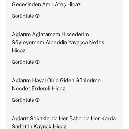
Gecesinden Amir Ateş Hicaz
Görüntüle
Ağlarım Ağlatamam Hissederim
Söyleyemem Alaeddin Yavaşca Nefes
Hicaz
Görüntüle
Ağlarım Hayal Olup Giden Günlerime
Necdet Erdemli Hicaz
Görüntüle
Ağlarız Sokaklarda Her Baharda Her Karda
Sadettin Kaynak Hicaz