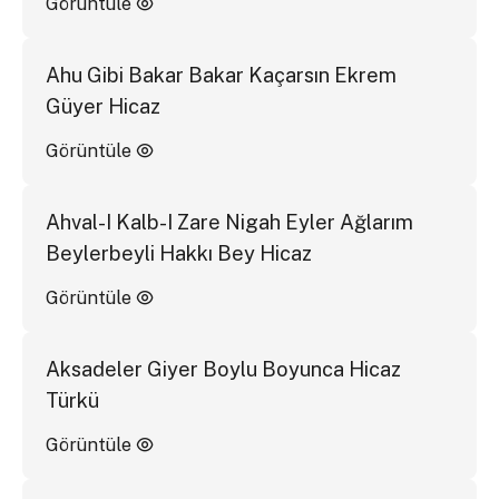
Görüntüle
Ahu Gibi Bakar Bakar Kaçarsın Ekrem
Güyer Hicaz
Görüntüle
Ahval-I Kalb-I Zare Nigah Eyler Ağlarım
Beylerbeyli Hakkı Bey Hicaz
Görüntüle
Aksadeler Giyer Boylu Boyunca Hicaz
Türkü
Görüntüle