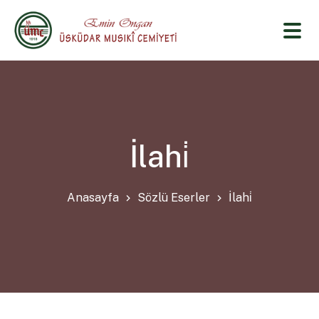
İlahi̇
Anasayfa
Sözlü Eserler
İlahi̇