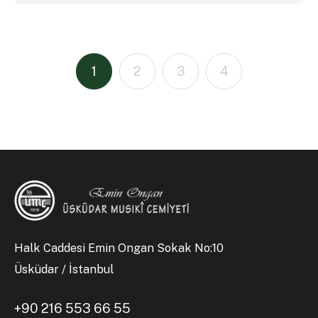
1
2
3
4
Halk Caddesi Emin Ongan Sokak No:10
Üsküdar / İstanbul
+90 216 553 66 55